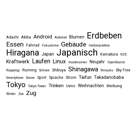
Erdbeben
Android
Blumen
Adachi
Akiba
Automat
Essen
Gebäude
Fahrrad
Fukushima
Halbmarathon
Japanisch
Hiragana
Japan
Kamakura
KDE
Laufen
Linux
Kraftwerk
Neujahr
mastorunner
OpenSource
Shinagawa
Running
Shibuya
Sky-Tree
Roppongi
Schnee
Shinjuku
Taifun
Takadanobaba
Sport
Sprache
Strom
Smartphone
Sonne
Tokyo
Trinken
Weihnachten
Ueno
Werbung
Tokyo-Tower
Zug
Winter
Zoo