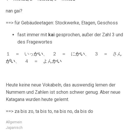
nan gai?
==> für Gebäudeetagen: Stockwerke, Etagen, Geschoss
fast immer mit
kai
gesprochen, außer der Zahl 3 und
des Fragewortes
１ ＝ いっ
かい
、 ２ ＝ に
かい
、 ３ ＝ さん
がい
、 ４ ＝ よん
かい
Heute keine neue Vokabeln, das auswendig lernen der
Nummern und Zahlen ist schon schwer genug. Aber neue
Katagana wurden heute gelernt.
==> za bis zo, ta bis to, na bis no, da bis do
Allgemein
Japanisch