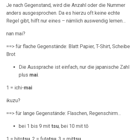
Je nach Gegenstand, wird die Anzahl oder die Nummer
anders ausgesprochen. Da es hierzu oft keine echte
Regel gibt, hilft nur eines – nämlich auswendig lernen…
nan mai?
==> für flache Gegenstände: Blatt Papier, T-Shirt, Scheibe
Brot
Die Aussprache ist einfach, nur die japanische Zahl
plus
mai
.
1 = ichi-
mai
ikuzu?
==> für lange Gegenstände: Flaschen, Regenschirm…
bei 1 bis 9 mit
tsu
, bei 10 mit tō
1 = hito
tsu
, 2 = futa
tsu
, 3 = mit
tsu