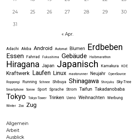
24
25
26
27
28
29
30
31
« Apr.
Erdbeben
Android
Blumen
Adachi
Akiba
Automat
Essen
Gebäude
Fahrrad
Fukushima
Halbmarathon
Japanisch
Hiragana
Japan
Kamakura
KDE
Laufen
Linux
Kraftwerk
Neujahr
mastorunner
OpenSource
Shinagawa
Running
Shibuya
Sky-Tree
Roppongi
Schnee
Shinjuku
Taifun
Takadanobaba
Sport
Sprache
Strom
Smartphone
Sonne
Tokyo
Trinken
Weihnachten
Ueno
Werbung
Tokyo-Tower
Zug
Winter
Zoo
Allgemein
Arbeit
Ausblick