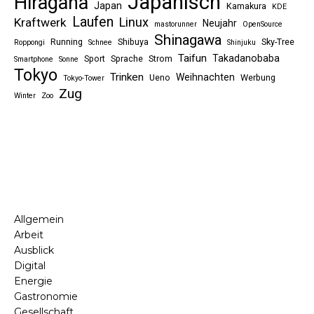
Japanisch
Hiragana
Japan
Kamakura
KDE
Laufen
Linux
Kraftwerk
Neujahr
mastorunner
OpenSource
Shinagawa
Running
Shibuya
Sky-Tree
Roppongi
Schnee
Shinjuku
Taifun
Takadanobaba
Sport
Sprache
Strom
Smartphone
Sonne
Tokyo
Trinken
Weihnachten
Ueno
Werbung
Tokyo-Tower
Zug
Winter
Zoo
Allgemein
Arbeit
Ausblick
Digital
Energie
Gastronomie
Gesellschaft