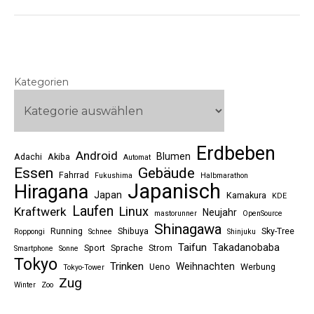
Kategorien
Erdbeben
Android
Blumen
Adachi
Akiba
Automat
Essen
Gebäude
Fahrrad
Fukushima
Halbmarathon
Japanisch
Hiragana
Japan
Kamakura
KDE
Laufen
Linux
Kraftwerk
Neujahr
mastorunner
OpenSource
Shinagawa
Running
Shibuya
Sky-Tree
Roppongi
Schnee
Shinjuku
Taifun
Takadanobaba
Sport
Sprache
Strom
Smartphone
Sonne
Tokyo
Trinken
Weihnachten
Ueno
Werbung
Tokyo-Tower
Zug
Winter
Zoo