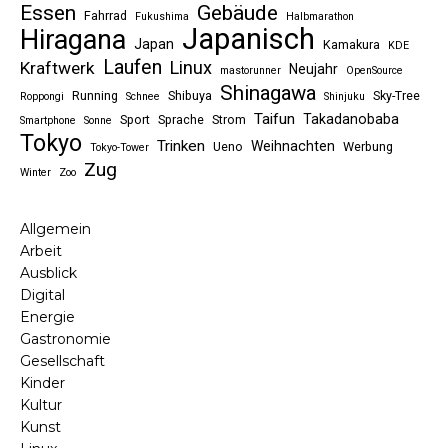
Essen
Gebäude
Fahrrad
Fukushima
Halbmarathon
Japanisch
Hiragana
Japan
Kamakura
KDE
Laufen
Linux
Kraftwerk
Neujahr
mastorunner
OpenSource
Shinagawa
Running
Shibuya
Sky-Tree
Roppongi
Schnee
Shinjuku
Taifun
Takadanobaba
Sport
Sprache
Strom
Smartphone
Sonne
Tokyo
Trinken
Weihnachten
Ueno
Werbung
Tokyo-Tower
Zug
Winter
Zoo
Allgemein
Arbeit
Ausblick
Digital
Energie
Gastronomie
Gesellschaft
Kinder
Kultur
Kunst