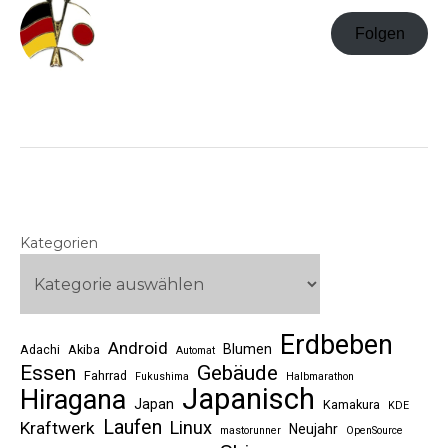
Folgen
Kategorien
Erdbeben
Android
Blumen
Adachi
Akiba
Automat
Essen
Gebäude
Fahrrad
Fukushima
Halbmarathon
Japanisch
Hiragana
Japan
Kamakura
KDE
Laufen
Linux
Kraftwerk
Neujahr
mastorunner
OpenSource