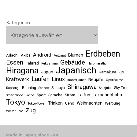
Kategorien
Erdbeben
Android
Blumen
Adachi
Akiba
Automat
Essen
Gebäude
Fahrrad
Fukushima
Halbmarathon
Japanisch
Hiragana
Japan
Kamakura
KDE
Laufen
Linux
Kraftwerk
Neujahr
mastorunner
OpenSource
Shinagawa
Running
Shibuya
Sky-Tree
Roppongi
Schnee
Shinjuku
Taifun
Takadanobaba
Sport
Sprache
Strom
Smartphone
Sonne
Tokyo
Trinken
Weihnachten
Ueno
Werbung
Tokyo-Tower
Zug
Winter
Zoo
Made in Japan, since 2010