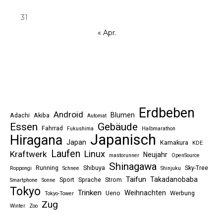
31
« Apr.
Erdbeben
Android
Blumen
Adachi
Akiba
Automat
Essen
Gebäude
Fahrrad
Fukushima
Halbmarathon
Japanisch
Hiragana
Japan
Kamakura
KDE
Laufen
Linux
Kraftwerk
Neujahr
mastorunner
OpenSource
Shinagawa
Running
Shibuya
Sky-Tree
Roppongi
Schnee
Shinjuku
Taifun
Takadanobaba
Sport
Sprache
Strom
Smartphone
Sonne
Tokyo
Trinken
Weihnachten
Ueno
Werbung
Tokyo-Tower
Zug
Winter
Zoo