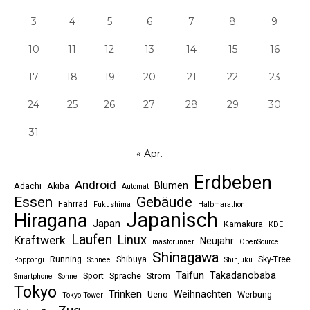
3
4
5
6
7
8
9
10
11
12
13
14
15
16
17
18
19
20
21
22
23
24
25
26
27
28
29
30
31
« Apr.
Erdbeben
Android
Blumen
Adachi
Akiba
Automat
Essen
Gebäude
Fahrrad
Fukushima
Halbmarathon
Japanisch
Hiragana
Japan
Kamakura
KDE
Laufen
Linux
Kraftwerk
Neujahr
mastorunner
OpenSource
Shinagawa
Running
Shibuya
Sky-Tree
Roppongi
Schnee
Shinjuku
Taifun
Takadanobaba
Sport
Sprache
Strom
Smartphone
Sonne
Tokyo
Trinken
Weihnachten
Ueno
Werbung
Tokyo-Tower