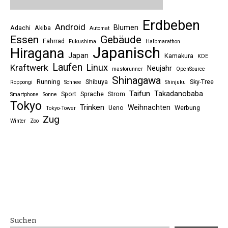
Erdbeben
Android
Blumen
Adachi
Akiba
Automat
Essen
Gebäude
Fahrrad
Fukushima
Halbmarathon
Japanisch
Hiragana
Japan
Kamakura
KDE
Laufen
Linux
Kraftwerk
Neujahr
mastorunner
OpenSource
Shinagawa
Running
Shibuya
Sky-Tree
Roppongi
Schnee
Shinjuku
Taifun
Takadanobaba
Sport
Sprache
Strom
Smartphone
Sonne
Tokyo
Trinken
Weihnachten
Ueno
Werbung
Tokyo-Tower
Zug
Winter
Zoo
Suchen