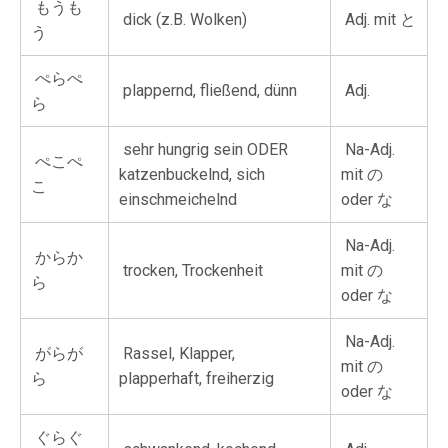
もうも
dick (z.B. Wolken)
Adj. mit と
う
ぺらぺ
plappernd, fließend, dünn
Adj.
ら
sehr hungrig sein ODER
Na-Adj.
ぺこぺ
katzenbuckelnd, sich
mit の
こ
einschmeichelnd
oder な
Na-Adj.
からか
trocken, Trockenheit
mit の
ら
oder な
Na-Adj.
がらが
Rassel, Klapper,
mit の
ら
plapperhaft, freiherzig
oder な
ぐらぐ