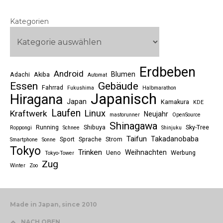
Kategorien
Erdbeben
Android
Blumen
Adachi
Akiba
Automat
Essen
Gebäude
Fahrrad
Fukushima
Halbmarathon
Japanisch
Hiragana
Japan
Kamakura
KDE
Laufen
Linux
Kraftwerk
Neujahr
mastorunner
OpenSource
Shinagawa
Running
Shibuya
Sky-Tree
Roppongi
Schnee
Shinjuku
Taifun
Takadanobaba
Sport
Sprache
Strom
Smartphone
Sonne
Tokyo
Trinken
Weihnachten
Ueno
Werbung
Tokyo-Tower
Zug
Winter
Zoo
Made in Japan, since 2010
NACH OBEN