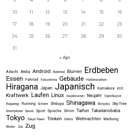
3
4
5
6
7
8
9
10
11
12
13
14
15
16
17
18
19
20
21
22
23
24
25
26
27
28
29
30
31
« Apr.
Erdbeben
Android
Blumen
Adachi
Akiba
Automat
Essen
Gebäude
Fahrrad
Fukushima
Halbmarathon
Japanisch
Hiragana
Japan
Kamakura
KDE
Laufen
Linux
Kraftwerk
Neujahr
mastorunner
OpenSource
Shinagawa
Running
Shibuya
Sky-Tree
Roppongi
Schnee
Shinjuku
Taifun
Takadanobaba
Sport
Sprache
Strom
Smartphone
Sonne
Tokyo
Trinken
Weihnachten
Ueno
Werbung
Tokyo-Tower
Zug
Winter
Zoo