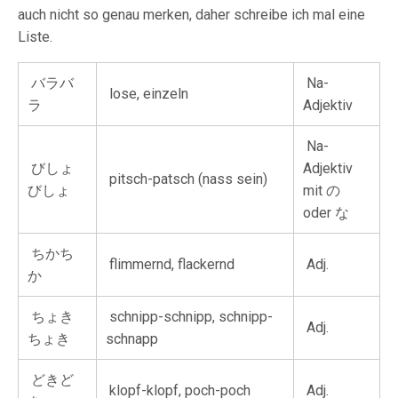
auch nicht so genau merken, daher schreibe ich mal eine
Liste.
バラバ
Na-
lose, einzeln
ラ
Adjektiv
Na-
びしょ
Adjektiv
pitsch-patsch (nass sein)
びしょ
mit の
oder な
ちかち
flimmernd, flackernd
Adj.
か
ちょき
schnipp-schnipp, schnipp-
Adj.
ちょき
schnapp
どきど
klopf-klopf, poch-poch
Adj.