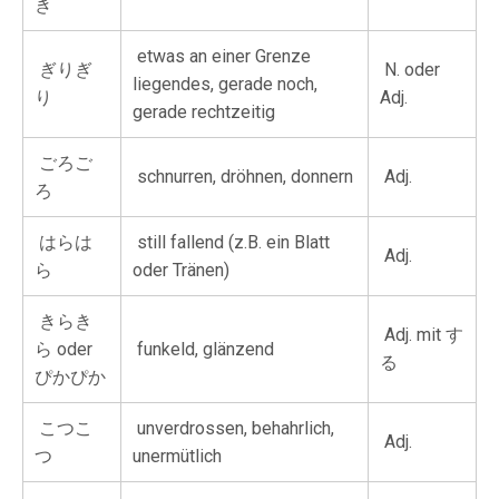
き
etwas an einer Grenze
ぎりぎ
N. oder
liegendes, gerade noch,
り
Adj.
gerade rechtzeitig
ごろご
schnurren, dröhnen, donnern
Adj.
ろ
はらは
still fallend (z.B. ein Blatt
Adj.
ら
oder Tränen)
きらき
Adj. mit す
ら oder
funkeld, glänzend
る
ぴかぴか
こつこ
unverdrossen, behahrlich,
Adj.
つ
unermütlich