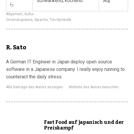
schwankend, kochend
Adj.
ら
Allgemein
,
Kultur
Onomatopoesie
,
Sprache
,
Ton-Symbolik
R. Sato
A German IT Engineer in Japan deploy open source
software in a Japanese company. I really enjoy running to
counteract the daily stress.
Alle Beiträge des Autors anzeigen
Website des Autors besuchen
Fast Food auf japanisch und der
Preiskampf