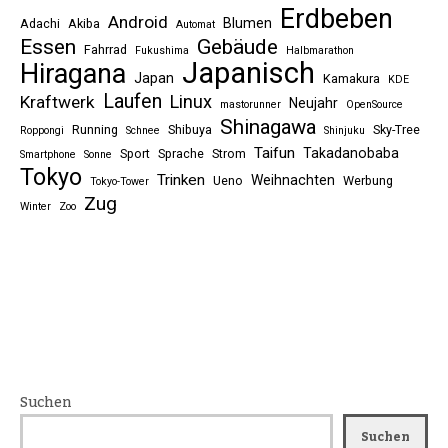
Erdbeben
Android
Blumen
Adachi
Akiba
Automat
Essen
Gebäude
Fahrrad
Fukushima
Halbmarathon
Japanisch
Hiragana
Japan
Kamakura
KDE
Laufen
Linux
Kraftwerk
Neujahr
mastorunner
OpenSource
Shinagawa
Running
Shibuya
Sky-Tree
Roppongi
Schnee
Shinjuku
Taifun
Takadanobaba
Sport
Sprache
Strom
Smartphone
Sonne
Tokyo
Trinken
Weihnachten
Ueno
Werbung
Tokyo-Tower
Zug
Winter
Zoo
Suchen
Suchen