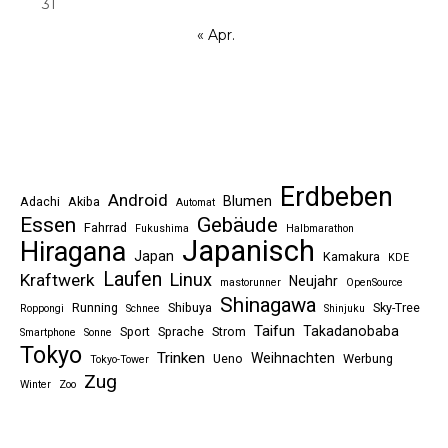
31
« Apr.
Erdbeben
Android
Blumen
Adachi
Akiba
Automat
Essen
Gebäude
Fahrrad
Fukushima
Halbmarathon
Japanisch
Hiragana
Japan
Kamakura
KDE
Laufen
Linux
Kraftwerk
Neujahr
mastorunner
OpenSource
Shinagawa
Running
Shibuya
Sky-Tree
Roppongi
Schnee
Shinjuku
Taifun
Takadanobaba
Sport
Sprache
Strom
Smartphone
Sonne
Tokyo
Trinken
Weihnachten
Ueno
Werbung
Tokyo-Tower
Zug
Winter
Zoo