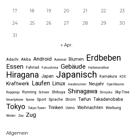
17
18
19
20
21
22
23
24
25
26
27
28
29
30
31
« Apr.
Erdbeben
Android
Blumen
Adachi
Akiba
Automat
Essen
Gebäude
Fahrrad
Fukushima
Halbmarathon
Japanisch
Hiragana
Japan
Kamakura
KDE
Laufen
Linux
Kraftwerk
Neujahr
mastorunner
OpenSource
Shinagawa
Running
Shibuya
Sky-Tree
Roppongi
Schnee
Shinjuku
Taifun
Takadanobaba
Sport
Sprache
Strom
Smartphone
Sonne
Tokyo
Trinken
Weihnachten
Ueno
Werbung
Tokyo-Tower
Zug
Winter
Zoo
Allgemein