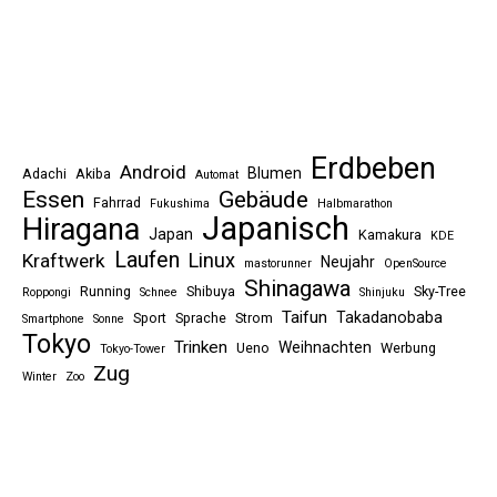
Erdbeben
Android
Blumen
Adachi
Akiba
Automat
Essen
Gebäude
Fahrrad
Fukushima
Halbmarathon
Japanisch
Hiragana
Japan
Kamakura
KDE
Laufen
Linux
Kraftwerk
Neujahr
mastorunner
OpenSource
Shinagawa
Running
Shibuya
Sky-Tree
Roppongi
Schnee
Shinjuku
Taifun
Takadanobaba
Sport
Sprache
Strom
Smartphone
Sonne
Tokyo
Trinken
Weihnachten
Ueno
Werbung
Tokyo-Tower
Zug
Winter
Zoo