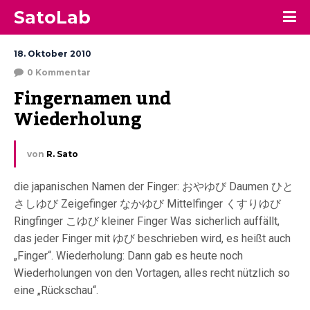
SatoLab
18. Oktober 2010
0 Kommentar
Fingernamen und 
Wiederholung
von
R. Sato
die japanischen Namen der Finger: おやゆび Daumen ひと
さしゆび Zeigefinger なかゆび Mittelfinger くすりゆび
Ringfinger こゆび kleiner Finger Was sicherlich auffällt,
das jeder Finger mit ゆび beschrieben wird, es heißt auch
„Finger“. Wiederholung: Dann gab es heute noch
Wiederholungen von den Vortagen, alles recht nützlich so
eine „Rückschau“.