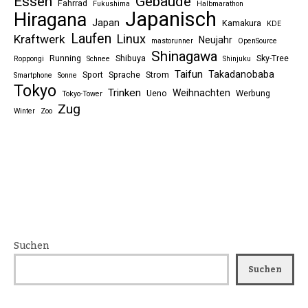
Essen
Gebäude
Fahrrad
Fukushima
Halbmarathon
Japanisch
Hiragana
Japan
Kamakura
KDE
Laufen
Linux
Kraftwerk
Neujahr
mastorunner
OpenSource
Shinagawa
Running
Shibuya
Sky-Tree
Roppongi
Schnee
Shinjuku
Taifun
Takadanobaba
Sport
Sprache
Strom
Smartphone
Sonne
Tokyo
Trinken
Weihnachten
Ueno
Werbung
Tokyo-Tower
Zug
Winter
Zoo
Suchen
Suchen