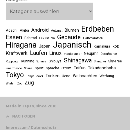
Erdbeben
Android
Blumen
Adachi
Akiba
Automat
Essen
Gebäude
Fahrrad
Fukushima
Halbmarathon
Japanisch
Hiragana
Japan
Kamakura
KDE
Laufen
Linux
Kraftwerk
Neujahr
mastorunner
OpenSource
Shinagawa
Running
Shibuya
Sky-Tree
Roppongi
Schnee
Shinjuku
Taifun
Takadanobaba
Sport
Sprache
Strom
Smartphone
Sonne
Tokyo
Trinken
Weihnachten
Ueno
Werbung
Tokyo-Tower
Zug
Winter
Zoo
Made in Japan, since 2010
NACH OBEN
Impressum / Datenschutz