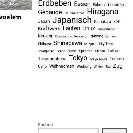
Erdbeben
Essen
Fahrrad
Fukushima
Hiragana
Gebäude
Halbmarathon
hwuelem
Japanisch
Japan
Kamakura
KDE
Laufen
Linux
Kraftwerk
mastorunner
Neujahr
Running
OpenSource
Roppongi
Schnee
Shinagawa
Shibuya
Sky-Tree
Shinjuku
Taifun
Sport
Sprache
Strom
Smartphone
Sonne
Tokyo
Trinken
Takadanobaba
Tokyo-Tower
Zug
Weihnachten
Ueno
Werbung
Winter
Zoo
Suchen