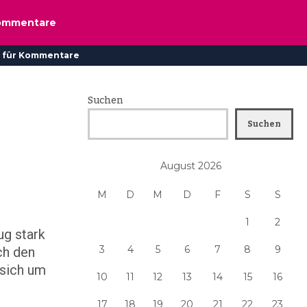
ommentare
 für Kommentare
Suchen
Suchen
August 2026
M
D
M
D
F
S
S
1
2
ug stark
3
4
5
6
7
8
9
ch den
 sich um
10
11
12
13
14
15
16
17
18
19
20
21
22
23