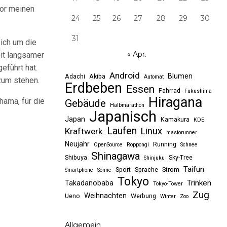
vor meinen
24
25
26
27
28
29
30
31
sich um die
« Apr.
eit langsamer
eführt hat.
Android
Blumen
Adachi
Akiba
Automat
 zum stehen.
Erdbeben
Essen
Fahrrad
Fukushima
Hiragana
hama, für die
Gebäude
Halbmarathon
Japanisch
Japan
Kamakura
KDE
Laufen
Linux
Kraftwerk
mastorunner
Neujahr
Running
OpenSource
Roppongi
Schnee
Shinagawa
Shibuya
Sky-Tree
Shinjuku
Taifun
Sport
Sprache
Strom
Smartphone
Sonne
Tokyo
Trinken
Takadanobaba
Tokyo-Tower
Zug
Weihnachten
Ueno
Werbung
Winter
Zoo
Allgemein