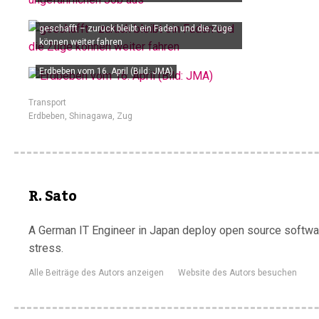
geschafft – zurück bleibt ein Faden und die Züge
können weiter fahren
Erdbeben vom 16. April (Bild: JMA)
Transport
Erdbeben
,
Shinagawa
,
Zug
R. Sato
A German IT Engineer in Japan deploy open source software
stress.
Alle Beiträge des Autors anzeigen
Website des Autors besuchen