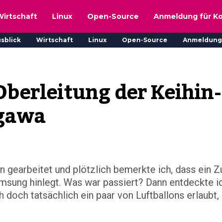
Wirtschaft
Linux
Open-Source
Anmeldung für K
sblick
Wirtschaft
Linux
Open-Source
Anmeldung
Oberleitung der Keihin-
agawa
gearbeitet und plötzlich bemerkte ich, dass ein Z
msung hinlegt. Was war passiert? Dann entdeckte i
h doch tatsächlich ein paar von Luftballons erlaubt,