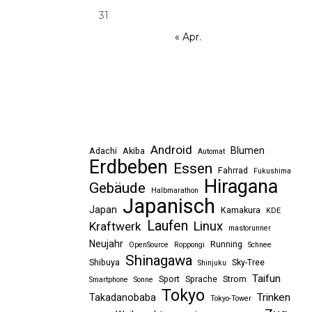
31
« Apr.
Android
Blumen
Adachi
Akiba
Automat
Erdbeben
Essen
Fahrrad
Fukushima
Hiragana
Gebäude
Halbmarathon
Japanisch
Japan
Kamakura
KDE
Laufen
Linux
Kraftwerk
mastorunner
Neujahr
Running
OpenSource
Roppongi
Schnee
Shinagawa
Shibuya
Sky-Tree
Shinjuku
Taifun
Sport
Sprache
Strom
Smartphone
Sonne
Tokyo
Trinken
Takadanobaba
Tokyo-Tower