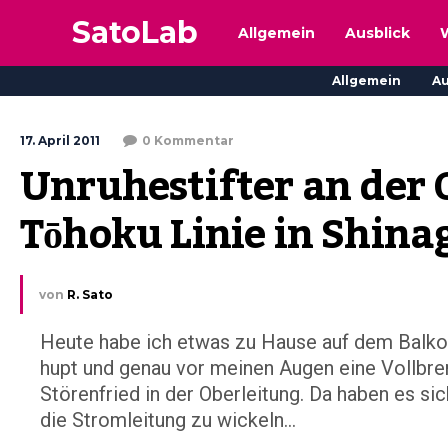
SatoLab
Allgemein
Ausblick
Allgemein
Au
17. April 2011
0 Kommentar
Unruhestifter an der 
Tōhoku Linie in Shin
von
R. Sato
Heute habe ich etwas zu Hause auf dem Balkon 
hupt und genau vor meinen Augen eine Vollbre
Störenfried in der Oberleitung. Da haben es sic
die Stromleitung zu wickeln...