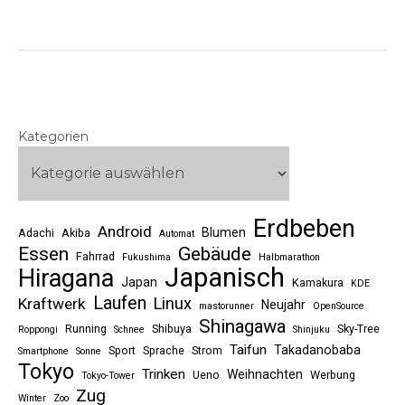
Kategorien
Erdbeben
Android
Blumen
Adachi
Akiba
Automat
Essen
Gebäude
Fahrrad
Fukushima
Halbmarathon
Japanisch
Hiragana
Japan
Kamakura
KDE
Laufen
Linux
Kraftwerk
Neujahr
mastorunner
OpenSource
Shinagawa
Running
Shibuya
Sky-Tree
Roppongi
Schnee
Shinjuku
Taifun
Takadanobaba
Sport
Sprache
Strom
Smartphone
Sonne
Tokyo
Trinken
Weihnachten
Ueno
Werbung
Tokyo-Tower
Zug
Winter
Zoo