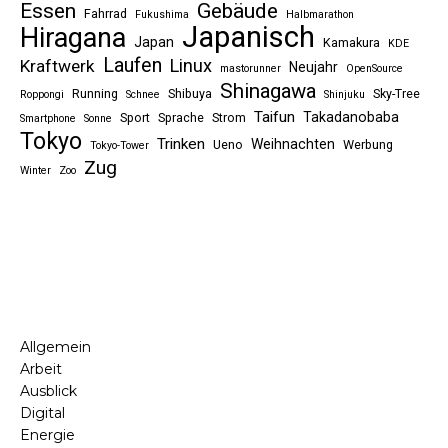
Essen
Gebäude
Fahrrad
Fukushima
Halbmarathon
Japanisch
Hiragana
Japan
Kamakura
KDE
Laufen
Linux
Kraftwerk
Neujahr
mastorunner
OpenSource
Shinagawa
Running
Shibuya
Sky-Tree
Roppongi
Schnee
Shinjuku
Taifun
Takadanobaba
Sport
Sprache
Strom
Smartphone
Sonne
Tokyo
Trinken
Weihnachten
Ueno
Werbung
Tokyo-Tower
Zug
Winter
Zoo
Allgemein
Arbeit
Ausblick
Digital
Energie