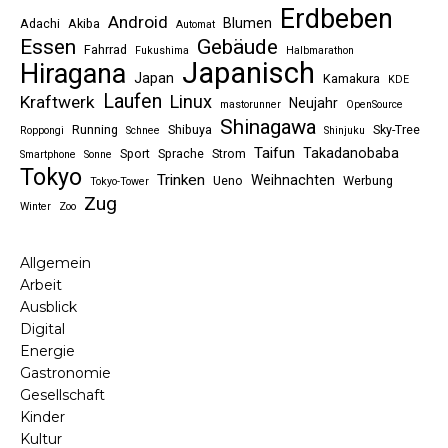
Erdbeben
Android
Blumen
Adachi
Akiba
Automat
Essen
Gebäude
Fahrrad
Fukushima
Halbmarathon
Japanisch
Hiragana
Japan
Kamakura
KDE
Laufen
Linux
Kraftwerk
Neujahr
mastorunner
OpenSource
Shinagawa
Running
Shibuya
Sky-Tree
Roppongi
Schnee
Shinjuku
Taifun
Takadanobaba
Sport
Sprache
Strom
Smartphone
Sonne
Tokyo
Trinken
Weihnachten
Ueno
Werbung
Tokyo-Tower
Zug
Winter
Zoo
Allgemein
Arbeit
Ausblick
Digital
Energie
Gastronomie
Gesellschaft
Kinder
Kultur