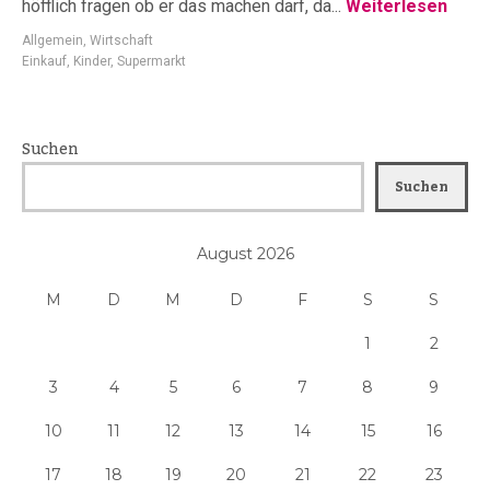
höfflich fragen ob er das machen darf, da...
Weiterlesen
Allgemein
,
Wirtschaft
Einkauf
,
Kinder
,
Supermarkt
Suchen
Suchen
August 2026
M
D
M
D
F
S
S
1
2
3
4
5
6
7
8
9
10
11
12
13
14
15
16
17
18
19
20
21
22
23