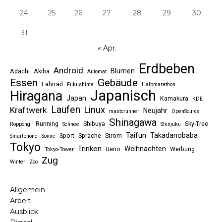
24
25
26
27
28
29
30
31
« Apr.
Erdbeben
Android
Blumen
Adachi
Akiba
Automat
Essen
Gebäude
Fahrrad
Fukushima
Halbmarathon
Japanisch
Hiragana
Japan
Kamakura
KDE
Laufen
Linux
Kraftwerk
Neujahr
mastorunner
OpenSource
Shinagawa
Running
Shibuya
Sky-Tree
Roppongi
Schnee
Shinjuku
Taifun
Takadanobaba
Sport
Sprache
Strom
Smartphone
Sonne
Tokyo
Trinken
Weihnachten
Ueno
Werbung
Tokyo-Tower
Zug
Winter
Zoo
Allgemein
Arbeit
Ausblick