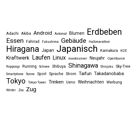
Erdbeben
Android
Blumen
Adachi
Akiba
Automat
Essen
Gebäude
Fahrrad
Fukushima
Halbmarathon
Japanisch
Hiragana
Japan
Kamakura
KDE
Laufen
Linux
Kraftwerk
Neujahr
mastorunner
OpenSource
Shinagawa
Running
Shibuya
Sky-Tree
Roppongi
Schnee
Shinjuku
Taifun
Takadanobaba
Sport
Sprache
Strom
Smartphone
Sonne
Tokyo
Trinken
Weihnachten
Ueno
Werbung
Tokyo-Tower
Zug
Winter
Zoo