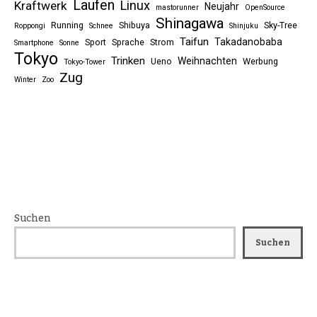
Laufen
Linux
Kraftwerk
Neujahr
mastorunner
OpenSource
Shinagawa
Running
Shibuya
Sky-Tree
Roppongi
Schnee
Shinjuku
Taifun
Takadanobaba
Sport
Sprache
Strom
Smartphone
Sonne
Tokyo
Trinken
Weihnachten
Ueno
Werbung
Tokyo-Tower
Zug
Winter
Zoo
Suchen
Suchen