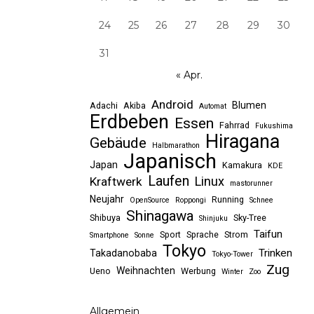
24
25
26
27
28
29
30
31
« Apr.
Android
Blumen
Adachi
Akiba
Automat
Erdbeben
Essen
Fahrrad
Fukushima
Hiragana
Gebäude
Halbmarathon
Japanisch
Japan
Kamakura
KDE
Laufen
Linux
Kraftwerk
mastorunner
Neujahr
Running
OpenSource
Roppongi
Schnee
Shinagawa
Shibuya
Sky-Tree
Shinjuku
Taifun
Sport
Sprache
Strom
Smartphone
Sonne
Tokyo
Trinken
Takadanobaba
Tokyo-Tower
Zug
Weihnachten
Ueno
Werbung
Winter
Zoo
Allgemein