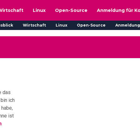
Wirtschaft
Linux
Open-Source
Anmeldung für K
sblick
Wirtschaft
Linux
Open-Source
Anmeldung
e das
bin ich
 habe,
nne ist
n