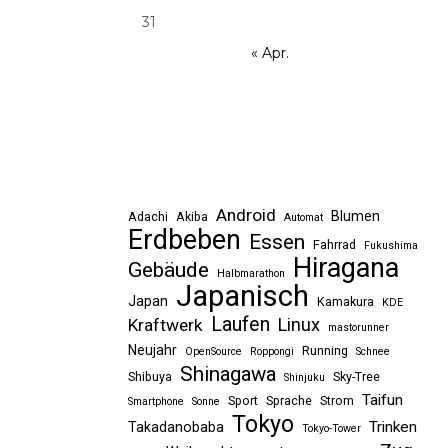
31
« Apr.
Android
Blumen
Adachi
Akiba
Automat
Erdbeben
Essen
Fahrrad
Fukushima
Hiragana
Gebäude
Halbmarathon
Japanisch
Japan
Kamakura
KDE
Laufen
Linux
Kraftwerk
mastorunner
Neujahr
Running
OpenSource
Roppongi
Schnee
Shinagawa
Shibuya
Sky-Tree
Shinjuku
Taifun
Sport
Sprache
Strom
Smartphone
Sonne
Tokyo
Trinken
Takadanobaba
Tokyo-Tower