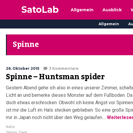
SatoLab
Allgemein
Ausblick
Allgemein
Au
Spinne
26. Oktober 2015
3 Kommentare
Spinne – Huntsman spider
Gestern Abend gehe ich also in eines unserer Zimmer, schalt
Licht an und bemerke dieses Monster auf dem Fußboden. Da 
doch etwas erschrocken. Obwohl ich keine Angst vor Spinnen
ist mir die Luft im Hals stecken geblieben. So eine große Spi
mir in Japan noch nicht über den Weg gelaufen....
Weiterlese
Natur
Spinne
,
Tiere