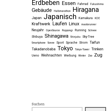
Erdbeben
Essen
Fahrrad
Fukushima
Hiragana
Gebäude
Halbmarathon
Japanisch
Japan
Kamakura
KDE
Laufen
Linux
Kraftwerk
mastorunner
Neujahr
Running
OpenSource
Roppongi
Schnee
Shinagawa
Shibuya
Sky-Tree
Shinjuku
Taifun
Sport
Sprache
Strom
Smartphone
Sonne
Tokyo
Trinken
Takadanobaba
Tokyo-Tower
Zug
Weihnachten
Ueno
Werbung
Winter
Zoo
Suchen