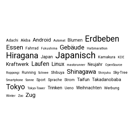
Erdbeben
Android
Blumen
Adachi
Akiba
Automat
Essen
Gebäude
Fahrrad
Fukushima
Halbmarathon
Japanisch
Hiragana
Japan
Kamakura
KDE
Laufen
Linux
Kraftwerk
Neujahr
mastorunner
OpenSource
Shinagawa
Running
Shibuya
Sky-Tree
Roppongi
Schnee
Shinjuku
Taifun
Takadanobaba
Sport
Sprache
Strom
Smartphone
Sonne
Tokyo
Trinken
Weihnachten
Ueno
Werbung
Tokyo-Tower
Zug
Winter
Zoo