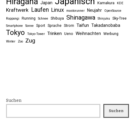
Japanisch
Hiragana
Japan
Kamakura
KDE
Laufen
Linux
Kraftwerk
Neujahr
mastorunner
OpenSource
Shinagawa
Running
Shibuya
Sky-Tree
Roppongi
Schnee
Shinjuku
Taifun
Takadanobaba
Sport
Sprache
Strom
Smartphone
Sonne
Tokyo
Trinken
Weihnachten
Ueno
Werbung
Tokyo-Tower
Zug
Winter
Zoo
Suchen
Suchen