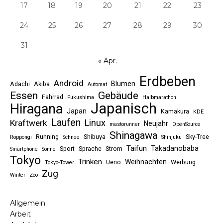
17
18
19
20
21
22
23
24
25
26
27
28
29
30
31
« Apr.
Erdbeben
Android
Blumen
Adachi
Akiba
Automat
Essen
Gebäude
Fahrrad
Fukushima
Halbmarathon
Japanisch
Hiragana
Japan
Kamakura
KDE
Laufen
Linux
Kraftwerk
Neujahr
mastorunner
OpenSource
Shinagawa
Running
Shibuya
Sky-Tree
Roppongi
Schnee
Shinjuku
Taifun
Takadanobaba
Sport
Sprache
Strom
Smartphone
Sonne
Tokyo
Trinken
Weihnachten
Ueno
Werbung
Tokyo-Tower
Zug
Winter
Zoo
Allgemein
Arbeit