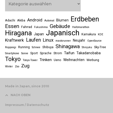
Erdbeben
Android
Blumen
Adachi
Akiba
Automat
Essen
Gebäude
Fahrrad
Fukushima
Halbmarathon
Japanisch
Hiragana
Japan
Kamakura
KDE
Laufen
Linux
Kraftwerk
Neujahr
mastorunner
OpenSource
Shinagawa
Running
Shibuya
Sky-Tree
Roppongi
Schnee
Shinjuku
Taifun
Takadanobaba
Sport
Sprache
Strom
Smartphone
Sonne
Tokyo
Trinken
Weihnachten
Ueno
Werbung
Tokyo-Tower
Zug
Winter
Zoo
Made in Japan, since 2010
NACH OBEN
Impressum / Datenschutz