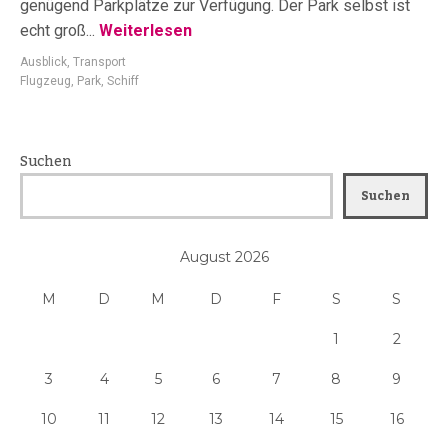
genügend Parkplätze zur Verfügung. Der Park selbst ist
echt groß...
Weiterlesen
Ausblick
,
Transport
Flugzeug
,
Park
,
Schiff
Suchen
Suchen
August 2026
M
D
M
D
F
S
S
1
2
3
4
5
6
7
8
9
10
11
12
13
14
15
16