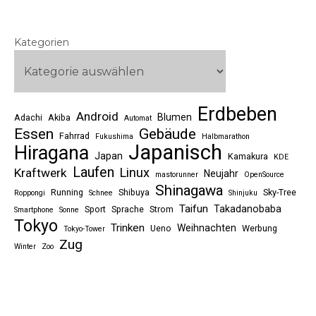
Kategorien
Erdbeben
Android
Blumen
Adachi
Akiba
Automat
Essen
Gebäude
Fahrrad
Fukushima
Halbmarathon
Japanisch
Hiragana
Japan
Kamakura
KDE
Laufen
Linux
Kraftwerk
Neujahr
mastorunner
OpenSource
Shinagawa
Running
Shibuya
Sky-Tree
Roppongi
Schnee
Shinjuku
Taifun
Takadanobaba
Sport
Sprache
Strom
Smartphone
Sonne
Tokyo
Trinken
Weihnachten
Ueno
Werbung
Tokyo-Tower
Zug
Winter
Zoo