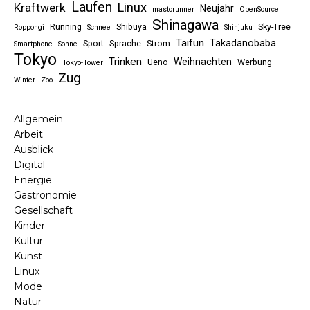
Laufen
Linux
Kraftwerk
Neujahr
mastorunner
OpenSource
Shinagawa
Running
Shibuya
Sky-Tree
Roppongi
Schnee
Shinjuku
Taifun
Takadanobaba
Sport
Sprache
Strom
Smartphone
Sonne
Tokyo
Trinken
Weihnachten
Ueno
Werbung
Tokyo-Tower
Zug
Winter
Zoo
Allgemein
Arbeit
Ausblick
Digital
Energie
Gastronomie
Gesellschaft
Kinder
Kultur
Kunst
Linux
Mode
Natur