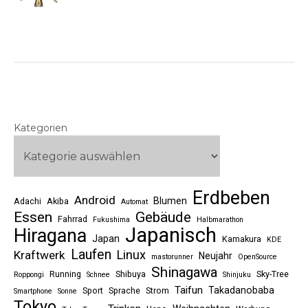
Kategorien
Erdbeben
Android
Blumen
Adachi
Akiba
Automat
Essen
Gebäude
Fahrrad
Fukushima
Halbmarathon
Japanisch
Hiragana
Japan
Kamakura
KDE
Laufen
Linux
Kraftwerk
Neujahr
mastorunner
OpenSource
Shinagawa
Running
Shibuya
Sky-Tree
Roppongi
Schnee
Shinjuku
Taifun
Takadanobaba
Sport
Sprache
Strom
Smartphone
Sonne
Tokyo