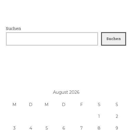
Suchen
Suchen
August 2026
M
D
M
D
F
S
S
1
2
3
4
5
6
7
8
9