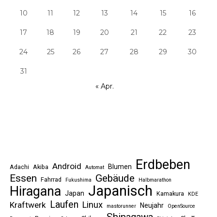
10
11
12
13
14
15
16
17
18
19
20
21
22
23
24
25
26
27
28
29
30
31
« Apr.
Erdbeben
Android
Blumen
Adachi
Akiba
Automat
Essen
Gebäude
Fahrrad
Fukushima
Halbmarathon
Japanisch
Hiragana
Japan
Kamakura
KDE
Laufen
Linux
Kraftwerk
Neujahr
mastorunner
OpenSource