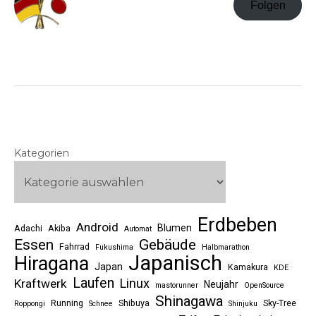
Folgen
Kategorien
Erdbeben
Android
Blumen
Adachi
Akiba
Automat
Essen
Gebäude
Fahrrad
Fukushima
Halbmarathon
Japanisch
Hiragana
Japan
Kamakura
KDE
Laufen
Linux
Kraftwerk
Neujahr
mastorunner
OpenSource
Shinagawa
Running
Shibuya
Sky-Tree
Roppongi
Schnee
Shinjuku