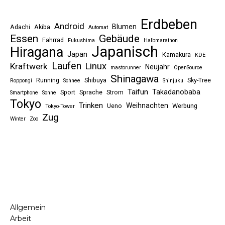
Erdbeben
Android
Blumen
Adachi
Akiba
Automat
Essen
Gebäude
Fahrrad
Fukushima
Halbmarathon
Japanisch
Hiragana
Japan
Kamakura
KDE
Laufen
Linux
Kraftwerk
Neujahr
mastorunner
OpenSource
Shinagawa
Running
Shibuya
Sky-Tree
Roppongi
Schnee
Shinjuku
Taifun
Takadanobaba
Sport
Sprache
Strom
Smartphone
Sonne
Tokyo
Trinken
Weihnachten
Ueno
Werbung
Tokyo-Tower
Zug
Winter
Zoo
Allgemein
Arbeit