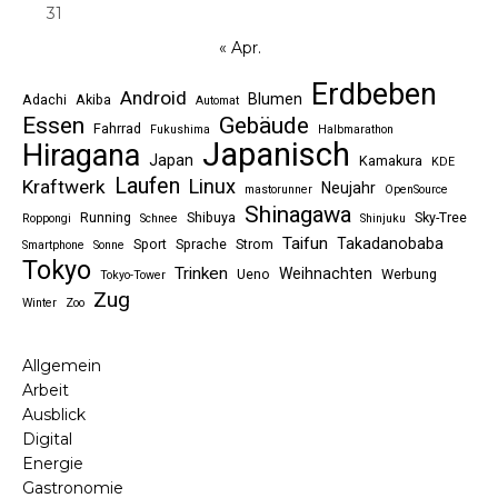
31
« Apr.
Erdbeben
Android
Blumen
Adachi
Akiba
Automat
Essen
Gebäude
Fahrrad
Fukushima
Halbmarathon
Japanisch
Hiragana
Japan
Kamakura
KDE
Laufen
Linux
Kraftwerk
Neujahr
mastorunner
OpenSource
Shinagawa
Running
Shibuya
Sky-Tree
Roppongi
Schnee
Shinjuku
Taifun
Takadanobaba
Sport
Sprache
Strom
Smartphone
Sonne
Tokyo
Trinken
Weihnachten
Ueno
Werbung
Tokyo-Tower
Zug
Winter
Zoo
Allgemein
Arbeit
Ausblick
Digital
Energie
Gastronomie