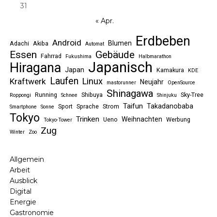
31
« Apr.
Erdbeben
Android
Blumen
Adachi
Akiba
Automat
Essen
Gebäude
Fahrrad
Fukushima
Halbmarathon
Japanisch
Hiragana
Japan
Kamakura
KDE
Laufen
Linux
Kraftwerk
Neujahr
mastorunner
OpenSource
Shinagawa
Running
Shibuya
Sky-Tree
Roppongi
Schnee
Shinjuku
Taifun
Takadanobaba
Sport
Sprache
Strom
Smartphone
Sonne
Tokyo
Trinken
Weihnachten
Ueno
Werbung
Tokyo-Tower
Zug
Winter
Zoo
Allgemein
Arbeit
Ausblick
Digital
Energie
Gastronomie