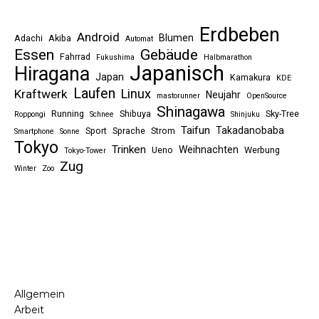
Erdbeben
Android
Blumen
Adachi
Akiba
Automat
Essen
Gebäude
Fahrrad
Fukushima
Halbmarathon
Japanisch
Hiragana
Japan
Kamakura
KDE
Laufen
Linux
Kraftwerk
Neujahr
mastorunner
OpenSource
Shinagawa
Running
Shibuya
Sky-Tree
Roppongi
Schnee
Shinjuku
Taifun
Takadanobaba
Sport
Sprache
Strom
Smartphone
Sonne
Tokyo
Trinken
Weihnachten
Ueno
Werbung
Tokyo-Tower
Zug
Winter
Zoo
Allgemein
Arbeit