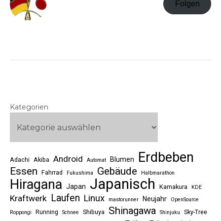
Folgen
Kategorien
Erdbeben
Android
Blumen
Adachi
Akiba
Automat
Essen
Gebäude
Fahrrad
Fukushima
Halbmarathon
Japanisch
Hiragana
Japan
Kamakura
KDE
Laufen
Linux
Kraftwerk
Neujahr
mastorunner
OpenSource
Shinagawa
Running
Shibuya
Sky-Tree
Roppongi
Schnee
Shinjuku