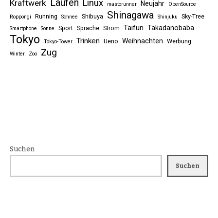
Laufen
Linux
Kraftwerk
Neujahr
mastorunner
OpenSource
Shinagawa
Running
Shibuya
Sky-Tree
Roppongi
Schnee
Shinjuku
Taifun
Takadanobaba
Sport
Sprache
Strom
Smartphone
Sonne
Tokyo
Trinken
Weihnachten
Ueno
Werbung
Tokyo-Tower
Zug
Winter
Zoo
Suchen
Suchen