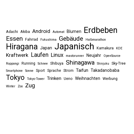
Erdbeben
Android
Blumen
Adachi
Akiba
Automat
Essen
Gebäude
Fahrrad
Fukushima
Halbmarathon
Japanisch
Hiragana
Japan
Kamakura
KDE
Laufen
Linux
Kraftwerk
Neujahr
mastorunner
OpenSource
Shinagawa
Running
Shibuya
Sky-Tree
Roppongi
Schnee
Shinjuku
Taifun
Takadanobaba
Sport
Sprache
Strom
Smartphone
Sonne
Tokyo
Trinken
Weihnachten
Ueno
Werbung
Tokyo-Tower
Zug
Winter
Zoo