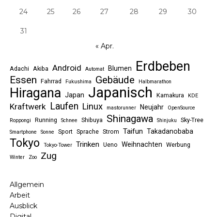
24
25
26
27
28
29
30
31
« Apr.
Erdbeben
Android
Blumen
Adachi
Akiba
Automat
Essen
Gebäude
Fahrrad
Fukushima
Halbmarathon
Japanisch
Hiragana
Japan
Kamakura
KDE
Laufen
Linux
Kraftwerk
Neujahr
mastorunner
OpenSource
Shinagawa
Running
Shibuya
Sky-Tree
Roppongi
Schnee
Shinjuku
Taifun
Takadanobaba
Sport
Sprache
Strom
Smartphone
Sonne
Tokyo
Trinken
Weihnachten
Ueno
Werbung
Tokyo-Tower
Zug
Winter
Zoo
Allgemein
Arbeit
Ausblick
Digital