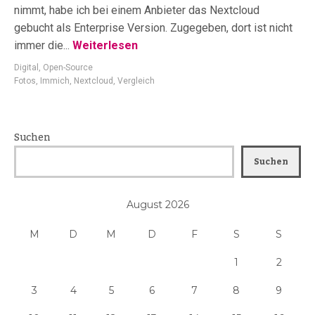
nimmt, habe ich bei einem Anbieter das Nextcloud
gebucht als Enterprise Version. Zugegeben, dort ist nicht
immer die...
Weiterlesen
Digital
,
Open-Source
Fotos
,
Immich
,
Nextcloud
,
Vergleich
Suchen
Suchen
August 2026
M
D
M
D
F
S
S
1
2
3
4
5
6
7
8
9