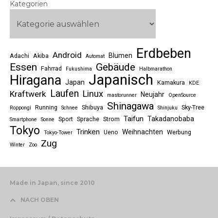
Kategorien
Erdbeben
Android
Blumen
Adachi
Akiba
Automat
Essen
Gebäude
Fahrrad
Fukushima
Halbmarathon
Japanisch
Hiragana
Japan
Kamakura
KDE
Laufen
Linux
Kraftwerk
Neujahr
mastorunner
OpenSource
Shinagawa
Running
Shibuya
Sky-Tree
Roppongi
Schnee
Shinjuku
Taifun
Takadanobaba
Sport
Sprache
Strom
Smartphone
Sonne
Tokyo
Trinken
Weihnachten
Ueno
Werbung
Tokyo-Tower
Zug
Winter
Zoo
Made in Japan, since 2010
NACH OBEN