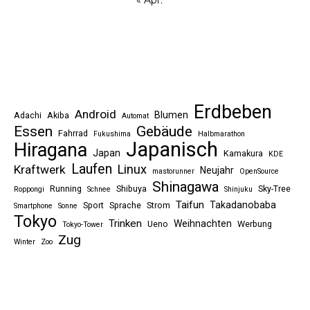
« Apr.
Erdbeben
Android
Blumen
Adachi
Akiba
Automat
Essen
Gebäude
Fahrrad
Fukushima
Halbmarathon
Japanisch
Hiragana
Japan
Kamakura
KDE
Laufen
Linux
Kraftwerk
Neujahr
mastorunner
OpenSource
Shinagawa
Running
Shibuya
Sky-Tree
Roppongi
Schnee
Shinjuku
Taifun
Takadanobaba
Sport
Sprache
Strom
Smartphone
Sonne
Tokyo
Trinken
Weihnachten
Ueno
Werbung
Tokyo-Tower
Zug
Winter
Zoo