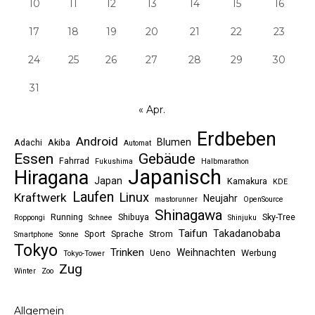
10
11
12
13
14
15
16
17
18
19
20
21
22
23
24
25
26
27
28
29
30
31
« Apr.
Erdbeben
Android
Blumen
Adachi
Akiba
Automat
Essen
Gebäude
Fahrrad
Fukushima
Halbmarathon
Japanisch
Hiragana
Japan
Kamakura
KDE
Laufen
Linux
Kraftwerk
Neujahr
mastorunner
OpenSource
Shinagawa
Running
Shibuya
Sky-Tree
Roppongi
Schnee
Shinjuku
Taifun
Takadanobaba
Sport
Sprache
Strom
Smartphone
Sonne
Tokyo
Trinken
Weihnachten
Ueno
Werbung
Tokyo-Tower
Zug
Winter
Zoo
Allgemein