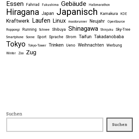
Essen
Gebäude
Fahrrad
Fukushima
Halbmarathon
Japanisch
Hiragana
Japan
Kamakura
KDE
Laufen
Linux
Kraftwerk
Neujahr
mastorunner
OpenSource
Shinagawa
Running
Shibuya
Sky-Tree
Roppongi
Schnee
Shinjuku
Taifun
Takadanobaba
Sport
Sprache
Strom
Smartphone
Sonne
Tokyo
Trinken
Weihnachten
Ueno
Werbung
Tokyo-Tower
Zug
Winter
Zoo
Suchen
Suchen