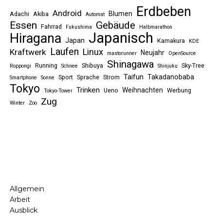
Erdbeben
Android
Blumen
Adachi
Akiba
Automat
Essen
Gebäude
Fahrrad
Fukushima
Halbmarathon
Japanisch
Hiragana
Japan
Kamakura
KDE
Laufen
Linux
Kraftwerk
Neujahr
mastorunner
OpenSource
Shinagawa
Running
Shibuya
Sky-Tree
Roppongi
Schnee
Shinjuku
Taifun
Takadanobaba
Sport
Sprache
Strom
Smartphone
Sonne
Tokyo
Trinken
Weihnachten
Ueno
Werbung
Tokyo-Tower
Zug
Winter
Zoo
Allgemein
Arbeit
Ausblick