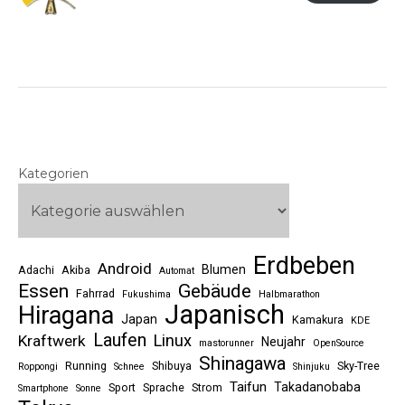
Kategorien
Erdbeben
Android
Blumen
Adachi
Akiba
Automat
Essen
Gebäude
Fahrrad
Fukushima
Halbmarathon
Japanisch
Hiragana
Japan
Kamakura
KDE
Laufen
Linux
Kraftwerk
Neujahr
mastorunner
OpenSource
Shinagawa
Running
Shibuya
Sky-Tree
Roppongi
Schnee
Shinjuku
Taifun
Takadanobaba
Sport
Sprache
Strom
Smartphone
Sonne