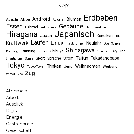
« Apr.
Erdbeben
Android
Blumen
Adachi
Akiba
Automat
Essen
Gebäude
Fahrrad
Fukushima
Halbmarathon
Japanisch
Hiragana
Japan
Kamakura
KDE
Laufen
Linux
Kraftwerk
Neujahr
mastorunner
OpenSource
Shinagawa
Running
Shibuya
Sky-Tree
Roppongi
Schnee
Shinjuku
Taifun
Takadanobaba
Sport
Sprache
Strom
Smartphone
Sonne
Tokyo
Trinken
Weihnachten
Ueno
Werbung
Tokyo-Tower
Zug
Winter
Zoo
Allgemein
Arbeit
Ausblick
Digital
Energie
Gastronomie
Gesellschaft