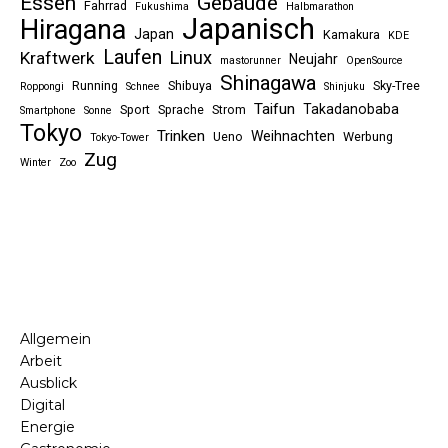
Essen
Gebäude
Fahrrad
Fukushima
Halbmarathon
Japanisch
Hiragana
Japan
Kamakura
KDE
Laufen
Linux
Kraftwerk
Neujahr
mastorunner
OpenSource
Shinagawa
Running
Shibuya
Sky-Tree
Roppongi
Schnee
Shinjuku
Taifun
Takadanobaba
Sport
Sprache
Strom
Smartphone
Sonne
Tokyo
Trinken
Weihnachten
Ueno
Werbung
Tokyo-Tower
Zug
Winter
Zoo
Allgemein
Arbeit
Ausblick
Digital
Energie