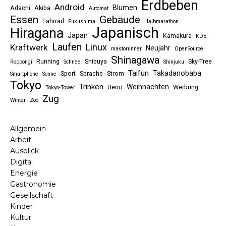
Erdbeben
Android
Blumen
Adachi
Akiba
Automat
Essen
Gebäude
Fahrrad
Fukushima
Halbmarathon
Japanisch
Hiragana
Japan
Kamakura
KDE
Laufen
Linux
Kraftwerk
Neujahr
mastorunner
OpenSource
Shinagawa
Running
Shibuya
Sky-Tree
Roppongi
Schnee
Shinjuku
Taifun
Takadanobaba
Sport
Sprache
Strom
Smartphone
Sonne
Tokyo
Trinken
Weihnachten
Ueno
Werbung
Tokyo-Tower
Zug
Winter
Zoo
Allgemein
Arbeit
Ausblick
Digital
Energie
Gastronomie
Gesellschaft
Kinder
Kultur