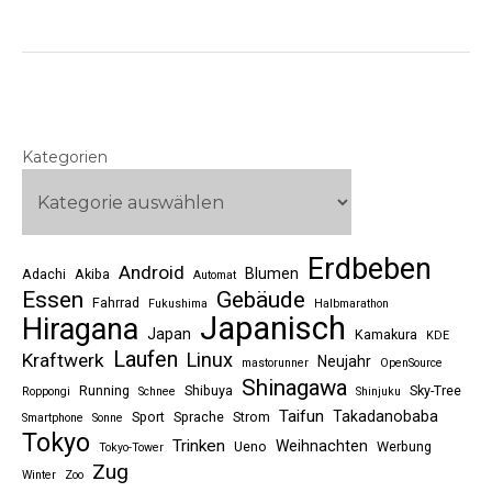
Kategorien
Erdbeben
Android
Blumen
Adachi
Akiba
Automat
Essen
Gebäude
Fahrrad
Fukushima
Halbmarathon
Japanisch
Hiragana
Japan
Kamakura
KDE
Laufen
Linux
Kraftwerk
Neujahr
mastorunner
OpenSource
Shinagawa
Running
Shibuya
Sky-Tree
Roppongi
Schnee
Shinjuku
Taifun
Takadanobaba
Sport
Sprache
Strom
Smartphone
Sonne
Tokyo
Trinken
Weihnachten
Ueno
Werbung
Tokyo-Tower
Zug
Winter
Zoo