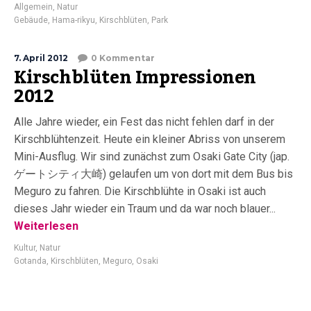
Allgemein
,
Natur
Gebäude
,
Hama-rikyu
,
Kirschblüten
,
Park
7. April 2012
0 Kommentar
Kirschblüten Impressionen
2012
Alle Jahre wieder, ein Fest das nicht fehlen darf in der
Kirschblühtenzeit. Heute ein kleiner Abriss von unserem
Mini-Ausflug. Wir sind zunächst zum Osaki Gate City (jap.
ゲートシティ大崎) gelaufen um von dort mit dem Bus bis
Meguro zu fahren. Die Kirschblühte in Osaki ist auch
dieses Jahr wieder ein Traum und da war noch blauer...
Weiterlesen
Kultur
,
Natur
Gotanda
,
Kirschblüten
,
Meguro
,
Osaki