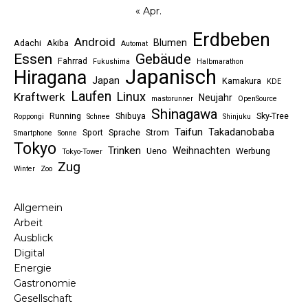
« Apr.
Erdbeben
Android
Blumen
Adachi
Akiba
Automat
Essen
Gebäude
Fahrrad
Fukushima
Halbmarathon
Japanisch
Hiragana
Japan
Kamakura
KDE
Laufen
Linux
Kraftwerk
Neujahr
mastorunner
OpenSource
Shinagawa
Running
Shibuya
Sky-Tree
Roppongi
Schnee
Shinjuku
Taifun
Takadanobaba
Sport
Sprache
Strom
Smartphone
Sonne
Tokyo
Trinken
Weihnachten
Ueno
Werbung
Tokyo-Tower
Zug
Winter
Zoo
Allgemein
Arbeit
Ausblick
Digital
Energie
Gastronomie
Gesellschaft