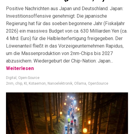
Positive Nachrichten aus Japan und Deutschland. Japan:
Investitionsoffensive genehmigt: Die japanische
Regierung hat für das soeben begonnene Jahr (Fiskaljahr
2026) ein massives Budget von ca. 630 Milliarden Yen (ca.
4 Mrd. Euro) für die Halbleiterfertigung freigegeben. Der
Löwenanteil fließt in das Vorzeigeunternehmen Rapidus,
um die Massenproduktion von 2nm-Chips bis 2027
abzusichern. Wiedergeburt der Chip-Nation: Japan...
Weiterlesen
Digital
,
Open-Source
2nm
,
chip
,
KI
,
Kotaemon
,
Nanoelektronik
,
Ollama
,
OpenSource