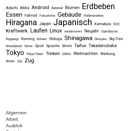
Erdbeben
Android
Blumen
Adachi
Akiba
Automat
Essen
Gebäude
Fahrrad
Fukushima
Halbmarathon
Japanisch
Hiragana
Japan
Kamakura
KDE
Laufen
Linux
Kraftwerk
Neujahr
mastorunner
OpenSource
Shinagawa
Running
Shibuya
Sky-Tree
Roppongi
Schnee
Shinjuku
Taifun
Takadanobaba
Sport
Sprache
Strom
Smartphone
Sonne
Tokyo
Trinken
Weihnachten
Ueno
Werbung
Tokyo-Tower
Zug
Winter
Zoo
Allgemein
Arbeit
Ausblick