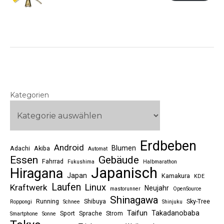
Kategorien
Erdbeben
Android
Blumen
Adachi
Akiba
Automat
Essen
Gebäude
Fahrrad
Fukushima
Halbmarathon
Japanisch
Hiragana
Japan
Kamakura
KDE
Laufen
Linux
Kraftwerk
Neujahr
mastorunner
OpenSource
Shinagawa
Running
Shibuya
Sky-Tree
Roppongi
Schnee
Shinjuku
Taifun
Takadanobaba
Sport
Sprache
Strom
Smartphone
Sonne