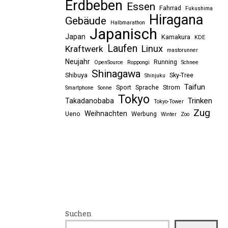
Erdbeben
Essen
Fahrrad
Fukushima
Hiragana
Gebäude
Halbmarathon
Japanisch
Japan
Kamakura
KDE
Laufen
Linux
Kraftwerk
mastorunner
Neujahr
Running
OpenSource
Roppongi
Schnee
Shinagawa
Shibuya
Sky-Tree
Shinjuku
Taifun
Sport
Sprache
Strom
Smartphone
Sonne
Tokyo
Trinken
Takadanobaba
Tokyo-Tower
Zug
Weihnachten
Ueno
Werbung
Winter
Zoo
Suchen