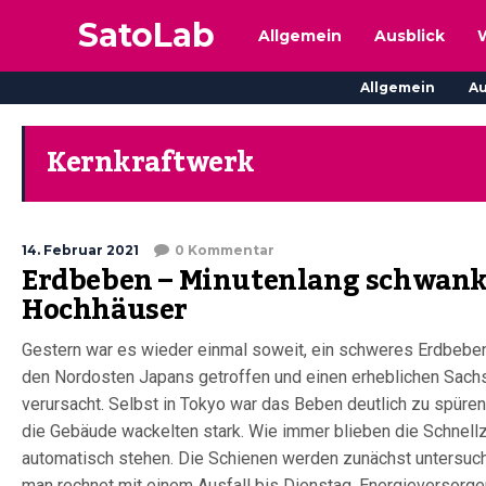
SatoLab
Allgemein
Ausblick
Allgemein
Au
Kernkraftwerk
14. Februar 2021
0 Kommentar
Erdbeben – Minutenlang schwan
Hochhäuser
Gestern war es wieder einmal soweit, ein schweres Erdbeben
den Nordosten Japans getroffen und einen erheblichen Sac
verursacht. Selbst in Tokyo war das Beben deutlich zu spüre
die Gebäude wackelten stark. Wie immer blieben die Schnell
automatisch stehen. Die Schienen werden zunächst untersuc
man rechnet mit einem Ausfall bis Dienstag, Energieversorge