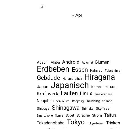
31
« Apr.
Android
Blumen
Adachi
Akiba
Automat
Erdbeben
Essen
Fahrrad
Fukushima
Hiragana
Gebäude
Halbmarathon
Japanisch
Japan
Kamakura
KDE
Laufen
Linux
Kraftwerk
mastorunner
Neujahr
Running
OpenSource
Roppongi
Schnee
Shinagawa
Shibuya
Sky-Tree
Shinjuku
Taifun
Sport
Sprache
Strom
Smartphone
Sonne
Tokyo
Trinken
Takadanobaba
Tokyo-Tower