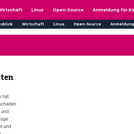
Wirtschaft
Linux
Open-Source
Anmeldung für K
sblick
Wirtschaft
Linux
Open-Source
Anmeldung
kten
 hat
hschaden
n und
züge
ht und
r