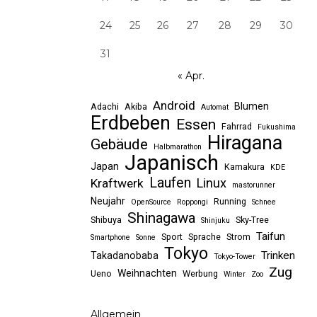
24
25
26
27
28
29
30
31
« Apr.
Android
Blumen
Adachi
Akiba
Automat
Erdbeben
Essen
Fahrrad
Fukushima
Hiragana
Gebäude
Halbmarathon
Japanisch
Japan
Kamakura
KDE
Laufen
Linux
Kraftwerk
mastorunner
Neujahr
Running
OpenSource
Roppongi
Schnee
Shinagawa
Shibuya
Sky-Tree
Shinjuku
Taifun
Sport
Sprache
Strom
Smartphone
Sonne
Tokyo
Trinken
Takadanobaba
Tokyo-Tower
Zug
Weihnachten
Ueno
Werbung
Winter
Zoo
Allgemein