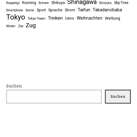
Shinagawa
Running
Shibuya
Sky-Tree
Roppongi
Schnee
Shinjuku
Taifun
Takadanobaba
Sport
Sprache
Strom
Smartphone
Sonne
Tokyo
Trinken
Weihnachten
Ueno
Werbung
Tokyo-Tower
Zug
Winter
Zoo
Suchen
Suchen