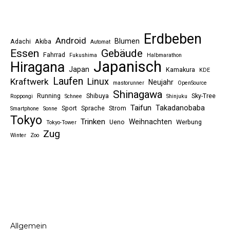
Erdbeben
Android
Blumen
Adachi
Akiba
Automat
Essen
Gebäude
Fahrrad
Fukushima
Halbmarathon
Japanisch
Hiragana
Japan
Kamakura
KDE
Laufen
Linux
Kraftwerk
Neujahr
mastorunner
OpenSource
Shinagawa
Running
Shibuya
Sky-Tree
Roppongi
Schnee
Shinjuku
Taifun
Takadanobaba
Sport
Sprache
Strom
Smartphone
Sonne
Tokyo
Trinken
Weihnachten
Ueno
Werbung
Tokyo-Tower
Zug
Winter
Zoo
Allgemein