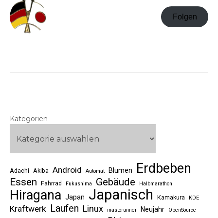
Folgen
Kategorien
Erdbeben
Android
Blumen
Adachi
Akiba
Automat
Essen
Gebäude
Fahrrad
Fukushima
Halbmarathon
Japanisch
Hiragana
Japan
Kamakura
KDE
Laufen
Linux
Kraftwerk
Neujahr
mastorunner
OpenSource