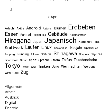
31
« Apr.
Erdbeben
Android
Blumen
Adachi
Akiba
Automat
Essen
Gebäude
Fahrrad
Fukushima
Halbmarathon
Japanisch
Hiragana
Japan
Kamakura
KDE
Laufen
Linux
Kraftwerk
Neujahr
mastorunner
OpenSource
Shinagawa
Running
Shibuya
Sky-Tree
Roppongi
Schnee
Shinjuku
Taifun
Takadanobaba
Sport
Sprache
Strom
Smartphone
Sonne
Tokyo
Trinken
Weihnachten
Ueno
Werbung
Tokyo-Tower
Zug
Winter
Zoo
Allgemein
Arbeit
Ausblick
Digital
Energie