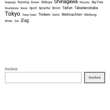
Shinagawa
Running
Shibuya
Sky-Tree
Roppongi
Schnee
Shinjuku
Taifun
Takadanobaba
Sport
Sprache
Strom
Smartphone
Sonne
Tokyo
Trinken
Weihnachten
Ueno
Werbung
Tokyo-Tower
Zug
Winter
Zoo
Suchen
Suchen