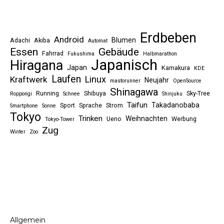
Erdbeben
Android
Blumen
Adachi
Akiba
Automat
Essen
Gebäude
Fahrrad
Fukushima
Halbmarathon
Japanisch
Hiragana
Japan
Kamakura
KDE
Laufen
Linux
Kraftwerk
Neujahr
mastorunner
OpenSource
Shinagawa
Running
Shibuya
Sky-Tree
Roppongi
Schnee
Shinjuku
Taifun
Takadanobaba
Sport
Sprache
Strom
Smartphone
Sonne
Tokyo
Trinken
Weihnachten
Ueno
Werbung
Tokyo-Tower
Zug
Winter
Zoo
Allgemein