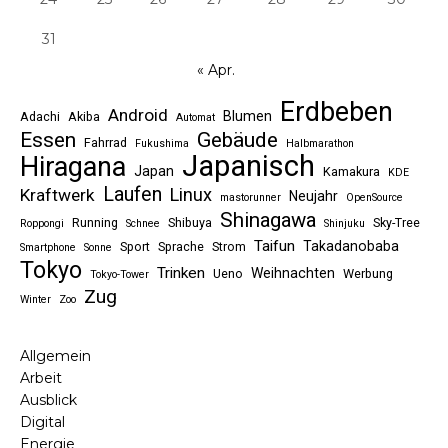
31
« Apr.
Erdbeben
Android
Blumen
Adachi
Akiba
Automat
Essen
Gebäude
Fahrrad
Fukushima
Halbmarathon
Japanisch
Hiragana
Japan
Kamakura
KDE
Laufen
Linux
Kraftwerk
Neujahr
mastorunner
OpenSource
Shinagawa
Running
Shibuya
Sky-Tree
Roppongi
Schnee
Shinjuku
Taifun
Takadanobaba
Sport
Sprache
Strom
Smartphone
Sonne
Tokyo
Trinken
Weihnachten
Ueno
Werbung
Tokyo-Tower
Zug
Winter
Zoo
Allgemein
Arbeit
Ausblick
Digital
Energie