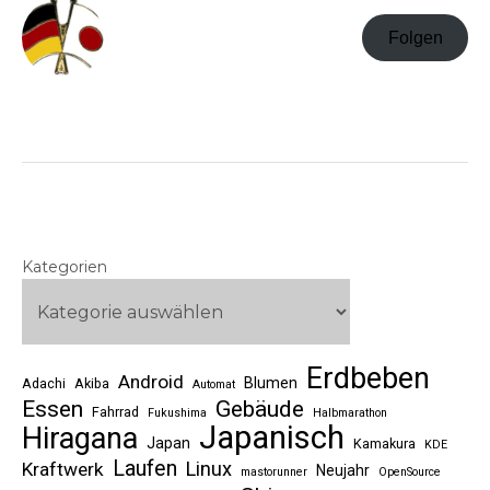
Folgen
Kategorien
Erdbeben
Android
Blumen
Adachi
Akiba
Automat
Essen
Gebäude
Fahrrad
Fukushima
Halbmarathon
Japanisch
Hiragana
Japan
Kamakura
KDE
Laufen
Linux
Kraftwerk
Neujahr
mastorunner
OpenSource