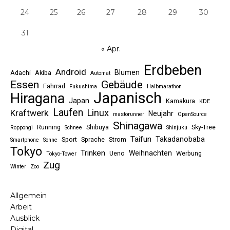
24
25
26
27
28
29
30
31
« Apr.
Erdbeben
Android
Blumen
Adachi
Akiba
Automat
Essen
Gebäude
Fahrrad
Fukushima
Halbmarathon
Japanisch
Hiragana
Japan
Kamakura
KDE
Laufen
Linux
Kraftwerk
Neujahr
mastorunner
OpenSource
Shinagawa
Running
Shibuya
Sky-Tree
Roppongi
Schnee
Shinjuku
Taifun
Takadanobaba
Sport
Sprache
Strom
Smartphone
Sonne
Tokyo
Trinken
Weihnachten
Ueno
Werbung
Tokyo-Tower
Zug
Winter
Zoo
Allgemein
Arbeit
Ausblick
Digital