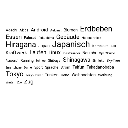
Erdbeben
Android
Blumen
Adachi
Akiba
Automat
Essen
Gebäude
Fahrrad
Fukushima
Halbmarathon
Japanisch
Hiragana
Japan
Kamakura
KDE
Laufen
Linux
Kraftwerk
Neujahr
mastorunner
OpenSource
Shinagawa
Running
Shibuya
Sky-Tree
Roppongi
Schnee
Shinjuku
Taifun
Takadanobaba
Sport
Sprache
Strom
Smartphone
Sonne
Tokyo
Trinken
Weihnachten
Ueno
Werbung
Tokyo-Tower
Zug
Winter
Zoo