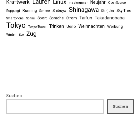
Laufen
Linux
Kraftwerk
Neujahr
mastorunner
OpenSource
Shinagawa
Running
Shibuya
Sky-Tree
Roppongi
Schnee
Shinjuku
Taifun
Takadanobaba
Sport
Sprache
Strom
Smartphone
Sonne
Tokyo
Trinken
Weihnachten
Ueno
Werbung
Tokyo-Tower
Zug
Winter
Zoo
Suchen
Suchen