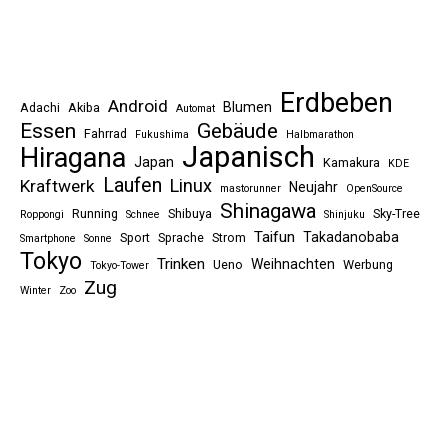
Erdbeben
Android
Blumen
Adachi
Akiba
Automat
Essen
Gebäude
Fahrrad
Fukushima
Halbmarathon
Japanisch
Hiragana
Japan
Kamakura
KDE
Laufen
Linux
Kraftwerk
Neujahr
mastorunner
OpenSource
Shinagawa
Running
Shibuya
Sky-Tree
Roppongi
Schnee
Shinjuku
Taifun
Takadanobaba
Sport
Sprache
Strom
Smartphone
Sonne
Tokyo
Trinken
Weihnachten
Ueno
Werbung
Tokyo-Tower
Zug
Winter
Zoo