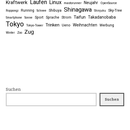
Laufen
Linux
Kraftwerk
Neujahr
mastorunner
OpenSource
Shinagawa
Running
Shibuya
Sky-Tree
Roppongi
Schnee
Shinjuku
Taifun
Takadanobaba
Sport
Sprache
Strom
Smartphone
Sonne
Tokyo
Trinken
Weihnachten
Ueno
Werbung
Tokyo-Tower
Zug
Winter
Zoo
Suchen
Suchen