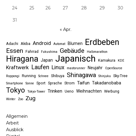
24
25
26
27
28
29
30
31
« Apr.
Erdbeben
Android
Blumen
Adachi
Akiba
Automat
Essen
Gebäude
Fahrrad
Fukushima
Halbmarathon
Japanisch
Hiragana
Japan
Kamakura
KDE
Laufen
Linux
Kraftwerk
Neujahr
mastorunner
OpenSource
Shinagawa
Running
Shibuya
Sky-Tree
Roppongi
Schnee
Shinjuku
Taifun
Takadanobaba
Sport
Sprache
Strom
Smartphone
Sonne
Tokyo
Trinken
Weihnachten
Ueno
Werbung
Tokyo-Tower
Zug
Winter
Zoo
Allgemein
Arbeit
Ausblick