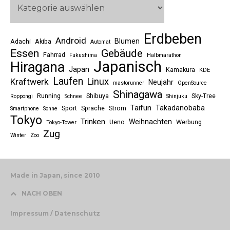
Erdbeben
Android
Blumen
Adachi
Akiba
Automat
Essen
Gebäude
Fahrrad
Fukushima
Halbmarathon
Japanisch
Hiragana
Japan
Kamakura
KDE
Laufen
Linux
Kraftwerk
Neujahr
mastorunner
OpenSource
Shinagawa
Running
Shibuya
Sky-Tree
Roppongi
Schnee
Shinjuku
Taifun
Takadanobaba
Sport
Sprache
Strom
Smartphone
Sonne
Tokyo
Trinken
Weihnachten
Ueno
Werbung
Tokyo-Tower
Zug
Winter
Zoo
Made in Japan, since 2010
NACH OBEN
Impressum / Datenschutz