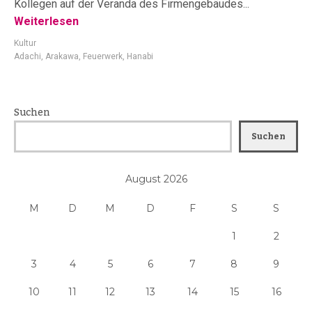
Kollegen auf der Veranda des Firmengebäudes...
Weiterlesen
Kultur
Adachi
,
Arakawa
,
Feuerwerk
,
Hanabi
Suchen
Suchen
August 2026
M
D
M
D
F
S
S
1
2
3
4
5
6
7
8
9
10
11
12
13
14
15
16