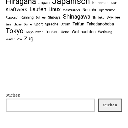
Japanisch
Hiragana
Japan
Kamakura
KDE
Laufen
Linux
Kraftwerk
Neujahr
mastorunner
OpenSource
Shinagawa
Running
Shibuya
Sky-Tree
Roppongi
Schnee
Shinjuku
Taifun
Takadanobaba
Sport
Sprache
Strom
Smartphone
Sonne
Tokyo
Trinken
Weihnachten
Ueno
Werbung
Tokyo-Tower
Zug
Winter
Zoo
Suchen
Suchen