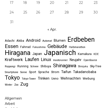
17
18
19
20
21
22
23
24
25
26
27
28
29
30
31
« Apr.
Erdbeben
Android
Blumen
Adachi
Akiba
Automat
Essen
Gebäude
Fahrrad
Fukushima
Halbmarathon
Japanisch
Hiragana
Japan
Kamakura
KDE
Laufen
Linux
Kraftwerk
Neujahr
mastorunner
OpenSource
Shinagawa
Running
Shibuya
Sky-Tree
Roppongi
Schnee
Shinjuku
Taifun
Takadanobaba
Sport
Sprache
Strom
Smartphone
Sonne
Tokyo
Trinken
Weihnachten
Ueno
Werbung
Tokyo-Tower
Zug
Winter
Zoo
Allgemein
Arbeit