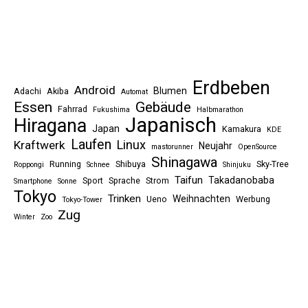
Erdbeben
Android
Blumen
Adachi
Akiba
Automat
Essen
Gebäude
Fahrrad
Fukushima
Halbmarathon
Japanisch
Hiragana
Japan
Kamakura
KDE
Laufen
Linux
Kraftwerk
Neujahr
mastorunner
OpenSource
Shinagawa
Running
Shibuya
Sky-Tree
Roppongi
Schnee
Shinjuku
Taifun
Takadanobaba
Sport
Sprache
Strom
Smartphone
Sonne
Tokyo
Trinken
Weihnachten
Ueno
Werbung
Tokyo-Tower
Zug
Winter
Zoo