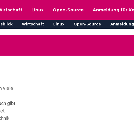
Wirtschaft
Linux
Open-Source
Anmeldung für K
sblick
Wirtschaft
Linux
Open-Source
Anmeldung
h viele
uch gibt
et.
chnik