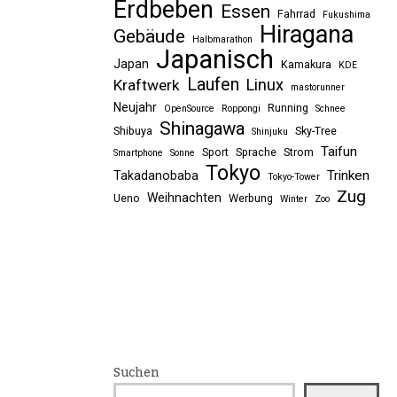
Erdbeben
Essen
Fahrrad
Fukushima
Hiragana
Gebäude
Halbmarathon
Japanisch
Japan
Kamakura
KDE
Laufen
Linux
Kraftwerk
mastorunner
Neujahr
Running
OpenSource
Roppongi
Schnee
Shinagawa
Shibuya
Sky-Tree
Shinjuku
Taifun
Sport
Sprache
Strom
Smartphone
Sonne
Tokyo
Trinken
Takadanobaba
Tokyo-Tower
Zug
Weihnachten
Ueno
Werbung
Winter
Zoo
Suchen