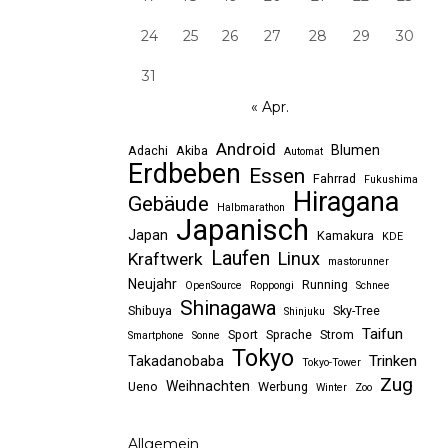
24
25
26
27
28
29
30
31
« Apr.
Android
Blumen
Adachi
Akiba
Automat
Erdbeben
Essen
Fahrrad
Fukushima
Hiragana
Gebäude
Halbmarathon
Japanisch
Japan
Kamakura
KDE
Laufen
Linux
Kraftwerk
mastorunner
Neujahr
Running
OpenSource
Roppongi
Schnee
Shinagawa
Shibuya
Sky-Tree
Shinjuku
Taifun
Sport
Sprache
Strom
Smartphone
Sonne
Tokyo
Trinken
Takadanobaba
Tokyo-Tower
Zug
Weihnachten
Ueno
Werbung
Winter
Zoo
Allgemein