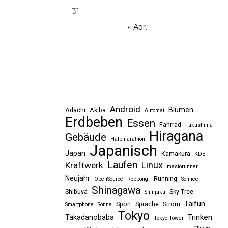
31
« Apr.
Android
Blumen
Adachi
Akiba
Automat
Erdbeben
Essen
Fahrrad
Fukushima
Hiragana
Gebäude
Halbmarathon
Japanisch
Japan
Kamakura
KDE
Laufen
Linux
Kraftwerk
mastorunner
Neujahr
Running
OpenSource
Roppongi
Schnee
Shinagawa
Shibuya
Sky-Tree
Shinjuku
Taifun
Sport
Sprache
Strom
Smartphone
Sonne
Tokyo
Trinken
Takadanobaba
Tokyo-Tower