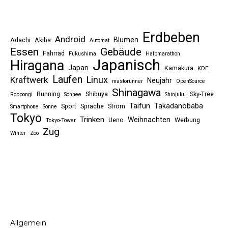
Erdbeben
Android
Blumen
Adachi
Akiba
Automat
Essen
Gebäude
Fahrrad
Fukushima
Halbmarathon
Japanisch
Hiragana
Japan
Kamakura
KDE
Laufen
Linux
Kraftwerk
Neujahr
mastorunner
OpenSource
Shinagawa
Running
Shibuya
Sky-Tree
Roppongi
Schnee
Shinjuku
Taifun
Takadanobaba
Sport
Sprache
Strom
Smartphone
Sonne
Tokyo
Trinken
Weihnachten
Ueno
Werbung
Tokyo-Tower
Zug
Winter
Zoo
Allgemein