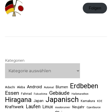
Folgen
Kategorien
Erdbeben
Android
Blumen
Adachi
Akiba
Automat
Essen
Gebäude
Fahrrad
Fukushima
Halbmarathon
Japanisch
Hiragana
Japan
Kamakura
KDE
Laufen
Linux
Kraftwerk
Neujahr
mastorunner
OpenSource