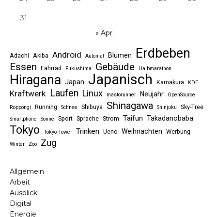
31
« Apr.
Erdbeben
Android
Blumen
Adachi
Akiba
Automat
Essen
Gebäude
Fahrrad
Fukushima
Halbmarathon
Japanisch
Hiragana
Japan
Kamakura
KDE
Laufen
Linux
Kraftwerk
Neujahr
mastorunner
OpenSource
Shinagawa
Running
Shibuya
Sky-Tree
Roppongi
Schnee
Shinjuku
Taifun
Takadanobaba
Sport
Sprache
Strom
Smartphone
Sonne
Tokyo
Trinken
Weihnachten
Ueno
Werbung
Tokyo-Tower
Zug
Winter
Zoo
Allgemein
Arbeit
Ausblick
Digital
Energie