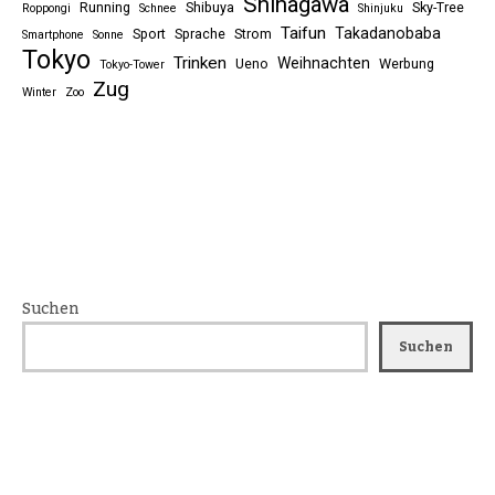
Shinagawa
Running
Shibuya
Sky-Tree
Roppongi
Schnee
Shinjuku
Taifun
Takadanobaba
Sport
Sprache
Strom
Smartphone
Sonne
Tokyo
Trinken
Weihnachten
Ueno
Werbung
Tokyo-Tower
Zug
Winter
Zoo
Suchen
Suchen