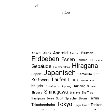
31
« Apr.
Android
Blumen
Adachi
Akiba
Automat
Erdbeben
Essen
Fahrrad
Fukushima
Hiragana
Gebäude
Halbmarathon
Japanisch
Japan
Kamakura
KDE
Laufen
Linux
Kraftwerk
mastorunner
Neujahr
Running
OpenSource
Roppongi
Schnee
Shinagawa
Shibuya
Sky-Tree
Shinjuku
Taifun
Sport
Sprache
Strom
Smartphone
Sonne
Tokyo
Trinken
Takadanobaba
Tokyo-Tower