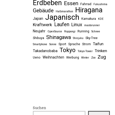
Erdbeben
Essen
Fahrrad
Fukushima
Hiragana
Gebäude
Halbmarathon
Japanisch
Japan
Kamakura
KDE
Laufen
Linux
Kraftwerk
mastorunner
Neujahr
Running
OpenSource
Roppongi
Schnee
Shinagawa
Shibuya
Sky-Tree
Shinjuku
Taifun
Sport
Sprache
Strom
Smartphone
Sonne
Tokyo
Trinken
Takadanobaba
Tokyo-Tower
Zug
Weihnachten
Ueno
Werbung
Winter
Zoo
Suchen