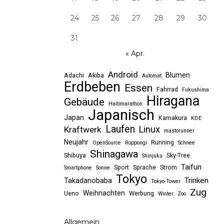
24
25
26
27
28
29
30
31
« Apr.
Android
Blumen
Adachi
Akiba
Automat
Erdbeben
Essen
Fahrrad
Fukushima
Hiragana
Gebäude
Halbmarathon
Japanisch
Japan
Kamakura
KDE
Laufen
Linux
Kraftwerk
mastorunner
Neujahr
Running
OpenSource
Roppongi
Schnee
Shinagawa
Shibuya
Sky-Tree
Shinjuku
Taifun
Sport
Sprache
Strom
Smartphone
Sonne
Tokyo
Trinken
Takadanobaba
Tokyo-Tower
Zug
Weihnachten
Ueno
Werbung
Winter
Zoo
Allgemein