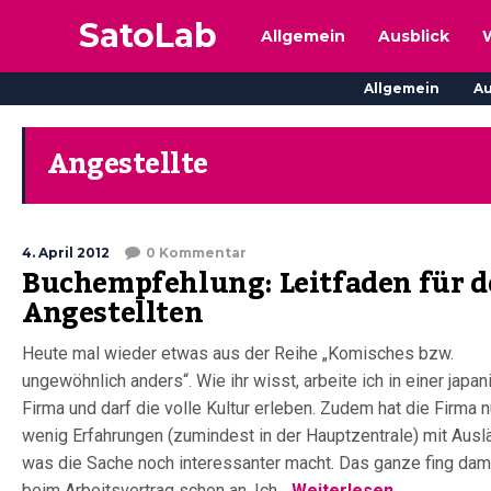
SatoLab
Allgemein
Ausblick
Allgemein
Au
Angestellte
4. April 2012
0 Kommentar
Buchempfehlung: Leitfaden für 
Angestellten
Heute mal wieder etwas aus der Reihe „Komisches bzw.
ungewöhnlich anders“. Wie ihr wisst, arbeite ich in einer japa
Firma und darf die volle Kultur erleben. Zudem hat die Firma n
wenig Erfahrungen (zumindest in der Hauptzentrale) mit Ausl
was die Sache noch interessanter macht. Das ganze fing dam
beim Arbeitsvertrag schon an. Ich...
Weiterlesen