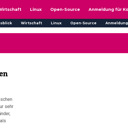
Wirtschaft
Linux
Open-Source
Anmeldung für K
sblick
Wirtschaft
Linux
Open-Source
Anmeldung
den
nischen
ur sehr
änder,
als