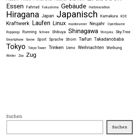
Essen
Gebäude
Fahrrad
Fukushima
Halbmarathon
Japanisch
Hiragana
Japan
Kamakura
KDE
Laufen
Linux
Kraftwerk
Neujahr
mastorunner
OpenSource
Shinagawa
Running
Shibuya
Sky-Tree
Roppongi
Schnee
Shinjuku
Taifun
Takadanobaba
Sport
Sprache
Strom
Smartphone
Sonne
Tokyo
Trinken
Weihnachten
Ueno
Werbung
Tokyo-Tower
Zug
Winter
Zoo
Suchen
Suchen