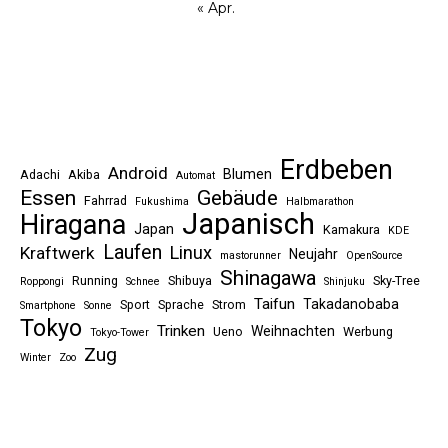
« Apr.
Erdbeben
Android
Blumen
Adachi
Akiba
Automat
Essen
Gebäude
Fahrrad
Fukushima
Halbmarathon
Japanisch
Hiragana
Japan
Kamakura
KDE
Laufen
Linux
Kraftwerk
Neujahr
mastorunner
OpenSource
Shinagawa
Running
Shibuya
Sky-Tree
Roppongi
Schnee
Shinjuku
Taifun
Takadanobaba
Sport
Sprache
Strom
Smartphone
Sonne
Tokyo
Trinken
Weihnachten
Ueno
Werbung
Tokyo-Tower
Zug
Winter
Zoo