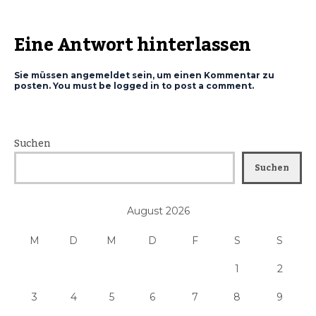
Eine Antwort hinterlassen
Sie müssen angemeldet sein, um einen Kommentar zu
posten. You must be logged in to post a comment.
Suchen
Suchen
August 2026
M
D
M
D
F
S
S
1
2
3
4
5
6
7
8
9