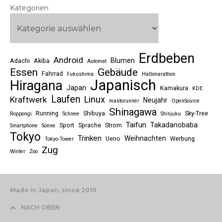
Kategorien
Erdbeben
Android
Blumen
Adachi
Akiba
Automat
Essen
Gebäude
Fahrrad
Fukushima
Halbmarathon
Japanisch
Hiragana
Japan
Kamakura
KDE
Laufen
Linux
Kraftwerk
Neujahr
mastorunner
OpenSource
Shinagawa
Running
Shibuya
Sky-Tree
Roppongi
Schnee
Shinjuku
Taifun
Takadanobaba
Sport
Sprache
Strom
Smartphone
Sonne
Tokyo
Trinken
Weihnachten
Ueno
Werbung
Tokyo-Tower
Zug
Winter
Zoo
Made in Japan, since 2010
NACH OBEN