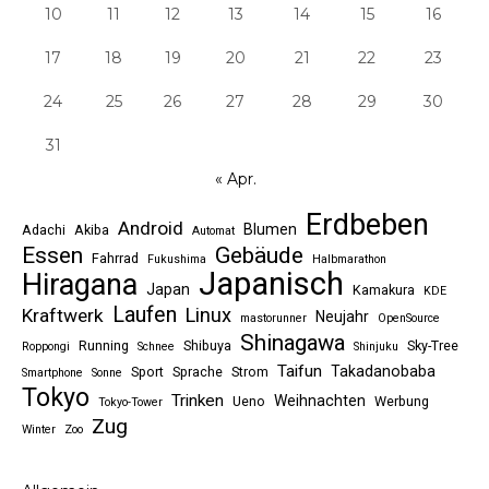
10
11
12
13
14
15
16
17
18
19
20
21
22
23
24
25
26
27
28
29
30
31
« Apr.
Erdbeben
Android
Blumen
Adachi
Akiba
Automat
Essen
Gebäude
Fahrrad
Fukushima
Halbmarathon
Japanisch
Hiragana
Japan
Kamakura
KDE
Laufen
Linux
Kraftwerk
Neujahr
mastorunner
OpenSource
Shinagawa
Running
Shibuya
Sky-Tree
Roppongi
Schnee
Shinjuku
Taifun
Takadanobaba
Sport
Sprache
Strom
Smartphone
Sonne
Tokyo
Trinken
Weihnachten
Ueno
Werbung
Tokyo-Tower
Zug
Winter
Zoo