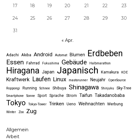
17
18
19
20
21
22
23
24
25
26
27
28
29
30
31
« Apr.
Erdbeben
Android
Blumen
Adachi
Akiba
Automat
Essen
Gebäude
Fahrrad
Fukushima
Halbmarathon
Japanisch
Hiragana
Japan
Kamakura
KDE
Laufen
Linux
Kraftwerk
Neujahr
mastorunner
OpenSource
Shinagawa
Running
Shibuya
Sky-Tree
Roppongi
Schnee
Shinjuku
Taifun
Takadanobaba
Sport
Sprache
Strom
Smartphone
Sonne
Tokyo
Trinken
Weihnachten
Ueno
Werbung
Tokyo-Tower
Zug
Winter
Zoo
Allgemein
Arbeit