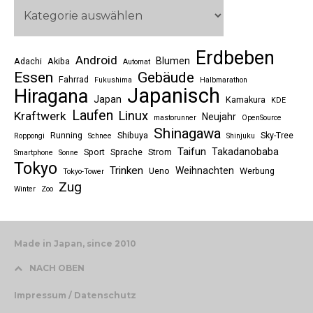
Erdbeben
Android
Blumen
Adachi
Akiba
Automat
Essen
Gebäude
Fahrrad
Fukushima
Halbmarathon
Japanisch
Hiragana
Japan
Kamakura
KDE
Laufen
Linux
Kraftwerk
Neujahr
mastorunner
OpenSource
Shinagawa
Running
Shibuya
Sky-Tree
Roppongi
Schnee
Shinjuku
Taifun
Takadanobaba
Sport
Sprache
Strom
Smartphone
Sonne
Tokyo
Trinken
Weihnachten
Ueno
Werbung
Tokyo-Tower
Zug
Winter
Zoo
Made in Japan, since 2010
NACH OBEN
Impressum / Datenschutz