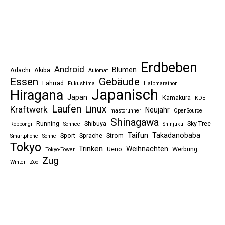
Erdbeben
Android
Blumen
Adachi
Akiba
Automat
Essen
Gebäude
Fahrrad
Fukushima
Halbmarathon
Japanisch
Hiragana
Japan
Kamakura
KDE
Laufen
Linux
Kraftwerk
Neujahr
mastorunner
OpenSource
Shinagawa
Running
Shibuya
Sky-Tree
Roppongi
Schnee
Shinjuku
Taifun
Takadanobaba
Sport
Sprache
Strom
Smartphone
Sonne
Tokyo
Trinken
Weihnachten
Ueno
Werbung
Tokyo-Tower
Zug
Winter
Zoo