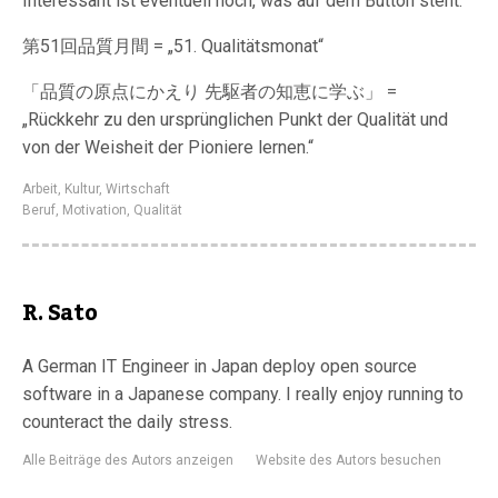
Interessant ist eventuell noch, was auf dem Button steht:
第51回品質月間 = „51. Qualitätsmonat“
「品質の原点にかえり 先駆者の知恵に学ぶ」 =
„Rückkehr zu den ursprünglichen Punkt der Qualität und
von der Weisheit der Pioniere lernen.“
Arbeit
,
Kultur
,
Wirtschaft
Beruf
,
Motivation
,
Qualität
R. Sato
A German IT Engineer in Japan deploy open source
software in a Japanese company. I really enjoy running to
counteract the daily stress.
Alle Beiträge des Autors anzeigen
Website des Autors besuchen