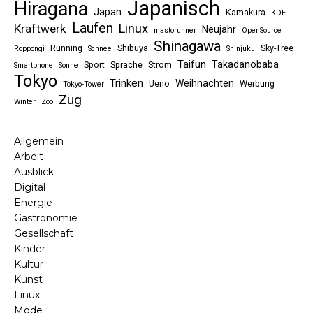
Japanisch
Hiragana
Japan
Kamakura
KDE
Laufen
Linux
Kraftwerk
Neujahr
mastorunner
OpenSource
Shinagawa
Running
Shibuya
Sky-Tree
Roppongi
Schnee
Shinjuku
Taifun
Takadanobaba
Sport
Sprache
Strom
Smartphone
Sonne
Tokyo
Trinken
Weihnachten
Ueno
Werbung
Tokyo-Tower
Zug
Winter
Zoo
Allgemein
Arbeit
Ausblick
Digital
Energie
Gastronomie
Gesellschaft
Kinder
Kultur
Kunst
Linux
Mode