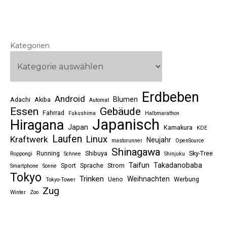
Kategorien
Erdbeben
Android
Blumen
Adachi
Akiba
Automat
Essen
Gebäude
Fahrrad
Fukushima
Halbmarathon
Japanisch
Hiragana
Japan
Kamakura
KDE
Laufen
Linux
Kraftwerk
Neujahr
mastorunner
OpenSource
Shinagawa
Running
Shibuya
Sky-Tree
Roppongi
Schnee
Shinjuku
Taifun
Takadanobaba
Sport
Sprache
Strom
Smartphone
Sonne
Tokyo
Trinken
Weihnachten
Ueno
Werbung
Tokyo-Tower
Zug
Winter
Zoo