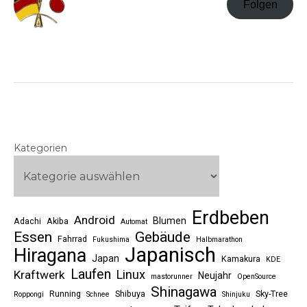
Folgen
Kategorien
Erdbeben
Android
Blumen
Adachi
Akiba
Automat
Essen
Gebäude
Fahrrad
Fukushima
Halbmarathon
Japanisch
Hiragana
Japan
Kamakura
KDE
Laufen
Linux
Kraftwerk
Neujahr
mastorunner
OpenSource
Shinagawa
Running
Shibuya
Sky-Tree
Roppongi
Schnee
Shinjuku