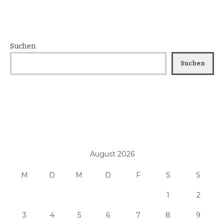
Suchen
Suchen
August 2026
M
D
M
D
F
S
S
1
2
3
4
5
6
7
8
9