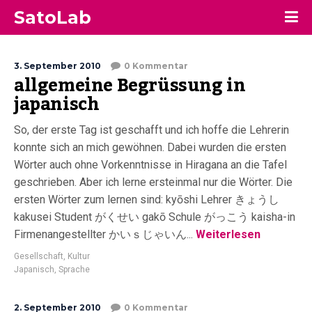
SatoLab
3. September 2010
0 Kommentar
allgemeine Begrüssung in
japanisch
So, der erste Tag ist geschafft und ich hoffe die Lehrerin
konnte sich an mich gewöhnen. Dabei wurden die ersten
Wörter auch ohne Vorkenntnisse in Hiragana an die Tafel
geschrieben. Aber ich lerne ersteinmal nur die Wörter. Die
ersten Wörter zum lernen sind: kyōshi Lehrer きょうし
kakusei Student がくせい gakō Schule がっこう kaisha-in
Firmenangestellter かいｓじゃいん...
Weiterlesen
Gesellschaft
,
Kultur
Japanisch
,
Sprache
2. September 2010
0 Kommentar