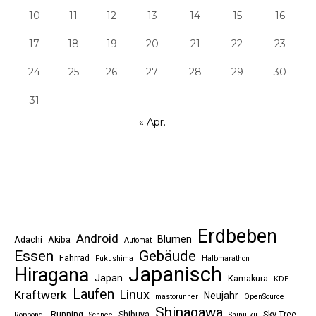
10
11
12
13
14
15
16
17
18
19
20
21
22
23
24
25
26
27
28
29
30
31
« Apr.
Erdbeben
Android
Blumen
Adachi
Akiba
Automat
Essen
Gebäude
Fahrrad
Fukushima
Halbmarathon
Japanisch
Hiragana
Japan
Kamakura
KDE
Laufen
Linux
Kraftwerk
Neujahr
mastorunner
OpenSource
Shinagawa
Running
Shibuya
Sky-Tree
Roppongi
Schnee
Shinjuku