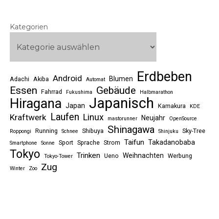
Kategorien
Erdbeben
Android
Blumen
Adachi
Akiba
Automat
Essen
Gebäude
Fahrrad
Fukushima
Halbmarathon
Japanisch
Hiragana
Japan
Kamakura
KDE
Laufen
Linux
Kraftwerk
Neujahr
mastorunner
OpenSource
Shinagawa
Running
Shibuya
Sky-Tree
Roppongi
Schnee
Shinjuku
Taifun
Takadanobaba
Sport
Sprache
Strom
Smartphone
Sonne
Tokyo
Trinken
Weihnachten
Ueno
Werbung
Tokyo-Tower
Zug
Winter
Zoo