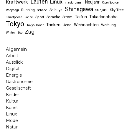
Laufen
Linux
Kraftwerk
Neujahr
mastorunner
OpenSource
Shinagawa
Running
Shibuya
Sky-Tree
Roppongi
Schnee
Shinjuku
Taifun
Takadanobaba
Sport
Sprache
Strom
Smartphone
Sonne
Tokyo
Trinken
Weihnachten
Ueno
Werbung
Tokyo-Tower
Zug
Winter
Zoo
Allgemein
Arbeit
Ausblick
Digital
Energie
Gastronomie
Gesellschaft
Kinder
Kultur
Kunst
Linux
Mode
Natur