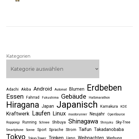
Kategorien
Erdbeben
Android
Blumen
Adachi
Akiba
Automat
Essen
Gebäude
Fahrrad
Fukushima
Halbmarathon
Japanisch
Hiragana
Japan
Kamakura
KDE
Laufen
Linux
Kraftwerk
Neujahr
mastorunner
OpenSource
Shinagawa
Running
Shibuya
Sky-Tree
Roppongi
Schnee
Shinjuku
Taifun
Takadanobaba
Sport
Sprache
Strom
Smartphone
Sonne
Tokyo
Trinken
Weihnachten
Ueno
Werbung
Tokyo-Tower