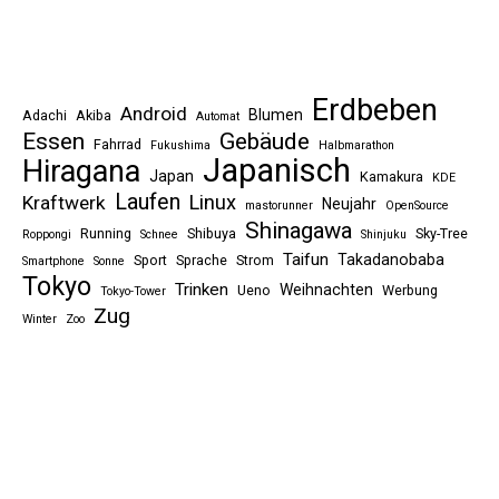
Erdbeben
Android
Blumen
Adachi
Akiba
Automat
Essen
Gebäude
Fahrrad
Fukushima
Halbmarathon
Japanisch
Hiragana
Japan
Kamakura
KDE
Laufen
Linux
Kraftwerk
Neujahr
mastorunner
OpenSource
Shinagawa
Running
Shibuya
Sky-Tree
Roppongi
Schnee
Shinjuku
Taifun
Takadanobaba
Sport
Sprache
Strom
Smartphone
Sonne
Tokyo
Trinken
Weihnachten
Ueno
Werbung
Tokyo-Tower
Zug
Winter
Zoo