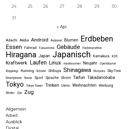
24
25
26
27
28
29
30
31
« Apr.
Erdbeben
Android
Blumen
Adachi
Akiba
Automat
Essen
Gebäude
Fahrrad
Fukushima
Halbmarathon
Japanisch
Hiragana
Japan
Kamakura
KDE
Laufen
Linux
Kraftwerk
Neujahr
mastorunner
OpenSource
Shinagawa
Running
Shibuya
Sky-Tree
Roppongi
Schnee
Shinjuku
Taifun
Takadanobaba
Sport
Sprache
Strom
Smartphone
Sonne
Tokyo
Trinken
Weihnachten
Ueno
Werbung
Tokyo-Tower
Zug
Winter
Zoo
Allgemein
Arbeit
Ausblick
Digital