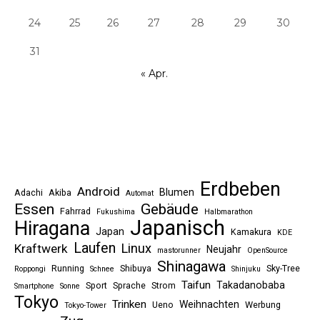
24
25
26
27
28
29
30
31
« Apr.
Erdbeben
Android
Blumen
Adachi
Akiba
Automat
Essen
Gebäude
Fahrrad
Fukushima
Halbmarathon
Japanisch
Hiragana
Japan
Kamakura
KDE
Laufen
Linux
Kraftwerk
Neujahr
mastorunner
OpenSource
Shinagawa
Running
Shibuya
Sky-Tree
Roppongi
Schnee
Shinjuku
Taifun
Takadanobaba
Sport
Sprache
Strom
Smartphone
Sonne
Tokyo
Trinken
Weihnachten
Ueno
Werbung
Tokyo-Tower