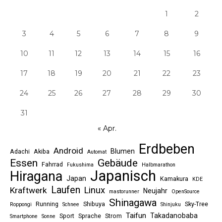
1
2
3
4
5
6
7
8
9
10
11
12
13
14
15
16
17
18
19
20
21
22
23
24
25
26
27
28
29
30
31
« Apr.
Erdbeben
Android
Blumen
Adachi
Akiba
Automat
Essen
Gebäude
Fahrrad
Fukushima
Halbmarathon
Japanisch
Hiragana
Japan
Kamakura
KDE
Laufen
Linux
Kraftwerk
Neujahr
mastorunner
OpenSource
Shinagawa
Running
Shibuya
Sky-Tree
Roppongi
Schnee
Shinjuku
Taifun
Takadanobaba
Sport
Sprache
Strom
Smartphone
Sonne