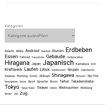
Kategorien
Erdbeben
Android
Blumen
Adachi
Akiba
Automat
Essen
Gebäude
Fahrrad
Fukushima
Halbmarathon
Japanisch
Hiragana
Japan
Kamakura
KDE
Laufen
Linux
Kraftwerk
Neujahr
mastorunner
OpenSource
Shinagawa
Running
Shibuya
Sky-Tree
Roppongi
Schnee
Shinjuku
Taifun
Takadanobaba
Sport
Sprache
Strom
Smartphone
Sonne
Tokyo
Trinken
Weihnachten
Ueno
Werbung
Tokyo-Tower
Zug
Winter
Zoo