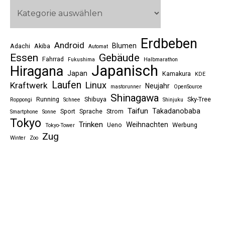
Erdbeben
Android
Blumen
Adachi
Akiba
Automat
Essen
Gebäude
Fahrrad
Fukushima
Halbmarathon
Japanisch
Hiragana
Japan
Kamakura
KDE
Laufen
Linux
Kraftwerk
Neujahr
mastorunner
OpenSource
Shinagawa
Running
Shibuya
Sky-Tree
Roppongi
Schnee
Shinjuku
Taifun
Takadanobaba
Sport
Sprache
Strom
Smartphone
Sonne
Tokyo
Trinken
Weihnachten
Ueno
Werbung
Tokyo-Tower
Zug
Winter
Zoo