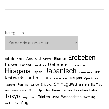
Kategorien
Erdbeben
Android
Blumen
Adachi
Akiba
Automat
Essen
Gebäude
Fahrrad
Fukushima
Halbmarathon
Japanisch
Hiragana
Japan
Kamakura
KDE
Laufen
Linux
Kraftwerk
Neujahr
mastorunner
OpenSource
Shinagawa
Running
Shibuya
Sky-Tree
Roppongi
Schnee
Shinjuku
Taifun
Takadanobaba
Sport
Sprache
Strom
Smartphone
Sonne
Tokyo
Trinken
Weihnachten
Ueno
Werbung
Tokyo-Tower
Zug
Winter
Zoo