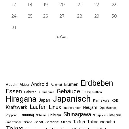
17
18
19
20
21
22
23
24
25
26
27
28
29
30
31
« Apr.
Erdbeben
Android
Blumen
Adachi
Akiba
Automat
Essen
Gebäude
Fahrrad
Fukushima
Halbmarathon
Japanisch
Hiragana
Japan
Kamakura
KDE
Laufen
Linux
Kraftwerk
Neujahr
mastorunner
OpenSource
Shinagawa
Running
Shibuya
Sky-Tree
Roppongi
Schnee
Shinjuku
Taifun
Takadanobaba
Sport
Sprache
Strom
Smartphone
Sonne
Tokyo