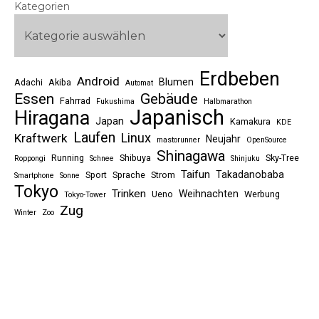
Kategorien
Erdbeben
Android
Blumen
Adachi
Akiba
Automat
Essen
Gebäude
Fahrrad
Fukushima
Halbmarathon
Japanisch
Hiragana
Japan
Kamakura
KDE
Laufen
Linux
Kraftwerk
Neujahr
mastorunner
OpenSource
Shinagawa
Running
Shibuya
Sky-Tree
Roppongi
Schnee
Shinjuku
Taifun
Takadanobaba
Sport
Sprache
Strom
Smartphone
Sonne
Tokyo
Trinken
Weihnachten
Ueno
Werbung
Tokyo-Tower
Zug
Winter
Zoo