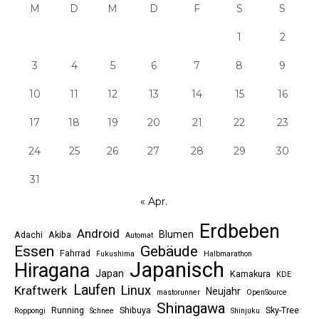
M
D
M
D
F
S
S
1
2
3
4
5
6
7
8
9
10
11
12
13
14
15
16
17
18
19
20
21
22
23
24
25
26
27
28
29
30
31
« Apr.
Erdbeben
Android
Blumen
Adachi
Akiba
Automat
Essen
Gebäude
Fahrrad
Fukushima
Halbmarathon
Japanisch
Hiragana
Japan
Kamakura
KDE
Laufen
Linux
Kraftwerk
Neujahr
mastorunner
OpenSource
Shinagawa
Running
Shibuya
Sky-Tree
Roppongi
Schnee
Shinjuku