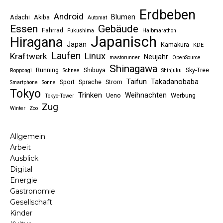
Erdbeben
Android
Blumen
Adachi
Akiba
Automat
Essen
Gebäude
Fahrrad
Fukushima
Halbmarathon
Japanisch
Hiragana
Japan
Kamakura
KDE
Laufen
Linux
Kraftwerk
Neujahr
mastorunner
OpenSource
Shinagawa
Running
Shibuya
Sky-Tree
Roppongi
Schnee
Shinjuku
Taifun
Takadanobaba
Sport
Sprache
Strom
Smartphone
Sonne
Tokyo
Trinken
Weihnachten
Ueno
Werbung
Tokyo-Tower
Zug
Winter
Zoo
Allgemein
Arbeit
Ausblick
Digital
Energie
Gastronomie
Gesellschaft
Kinder