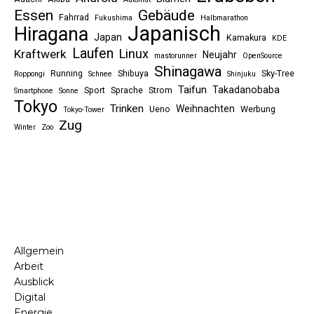
Essen
Gebäude
Fahrrad
Fukushima
Halbmarathon
Japanisch
Hiragana
Japan
Kamakura
KDE
Laufen
Linux
Kraftwerk
Neujahr
mastorunner
OpenSource
Shinagawa
Running
Shibuya
Sky-Tree
Roppongi
Schnee
Shinjuku
Taifun
Takadanobaba
Sport
Sprache
Strom
Smartphone
Sonne
Tokyo
Trinken
Weihnachten
Ueno
Werbung
Tokyo-Tower
Zug
Winter
Zoo
Allgemein
Arbeit
Ausblick
Digital
Energie