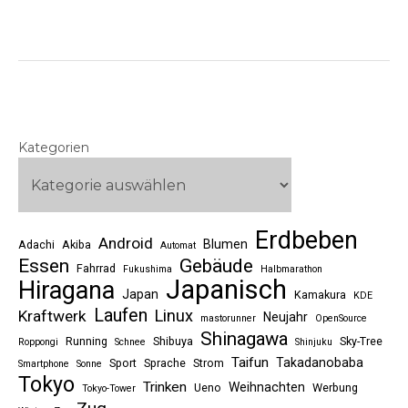
Kategorien
Erdbeben
Android
Blumen
Adachi
Akiba
Automat
Essen
Gebäude
Fahrrad
Fukushima
Halbmarathon
Japanisch
Hiragana
Japan
Kamakura
KDE
Laufen
Linux
Kraftwerk
Neujahr
mastorunner
OpenSource
Shinagawa
Running
Shibuya
Sky-Tree
Roppongi
Schnee
Shinjuku
Taifun
Takadanobaba
Sport
Sprache
Strom
Smartphone
Sonne
Tokyo
Trinken
Weihnachten
Ueno
Werbung
Tokyo-Tower